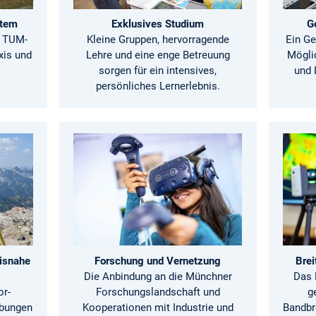
stem
Exklusives Studium
G
n TUM-
Kleine Gruppen, hervorragende
Ein Ge
xis und
Lehre und eine enge Betreuung
Mögli
sorgen für ein intensives,
und 
persönliches Lernerlebnis.
xisnahe
Forschung und Vernetzung
Brei
Die Anbindung an die Münchner
Das 
or-
Forschungslandschaft und
g
Übungen
Kooperationen mit Industrie und
Bandbre