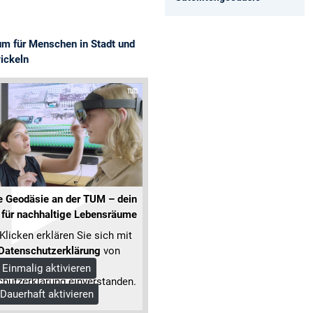
m für Menschen in Stadt und
ickeln
e Geodäsie an der TUM – dein
 für nachhaltige Lebensräume
Klicken erklären Sie sich mit
Datenschutzerklärung
von
Google und unserer
Einmalig aktivieren
hutzerklärung einverstanden.
Dauerhaft aktivieren
Mehr Informationen