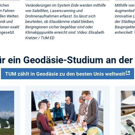
ichen
Veränderungen im System Erde werden mithilfe
Mithilfe von
n Fahren
von Satelliten, Laserscanning und
Augmented 
llen Welten.
Drohnenaufnahmen erfasst. So lässt sich
innovative 
hnik und
beurteilen, ob Staudämme stabil bleiben,
der Städte
tionen exakt
Bergregionen sicher begehbar sind oder
Bauprojekte
mgesetzt.
Klimakipppunkte erreicht sind. Video: Elisabeth
entwickelt.
Kratzer / TUM ED
ür ein Geodäsie-Studium an de
TUM zählt in Geodäsie zu den besten Unis weltweit