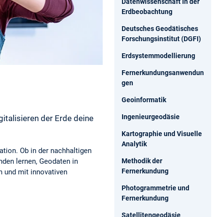
Datenwissenschaft in der
Erdbeobachtung
Deutsches Geodätisches
Forschungsinstitut (DGFI)
Erdsystemmodellierung
Fernerkundungsanwendun
gen
Geoinformatik
Ingenieurgeodäsie
talisieren der Erde deine
Kartographie und Visuelle
Analytik
tion. Ob in der nachhaltigen
Methodik der
nden lernen, Geodaten in
Fernerkundung
n und mit innovativen
Photogrammetrie und
Fernerkundung
Satellitengeodäsie