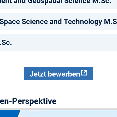
nt and Geospatial Science M.Sc.
 Space Science and Technology M.S
.Sc.
Jetzt bewerben
den-Perspektive