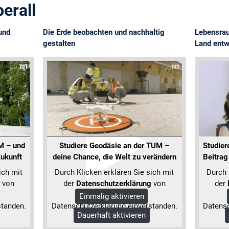
erall
und
Die Erde beobachten und nachhaltig
Lebensrau
gestalten
Land entw
M – und
Studiere Geodäsie an der TUM –
Studier
Zukunft
deine Chance, die Welt zu verändern
Beitrag
ich mit
Durch Klicken erklären Sie sich mit
Durch 
von
der
Datenschutzerklärung
von
der
Google und unserer
Einmalig aktivieren
standen.
Datenschutzerklärung einverstanden.
Datensc
Dauerhaft aktivieren
Mehr Informationen