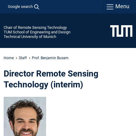
Menu
Google search
Chair of Remote Sensing Technology
TUM School of Engineering and Design
Technical University of Munich
Home
Staff
Prof. Benjamin Busam
Director Remote Sensing
Technology (interim)