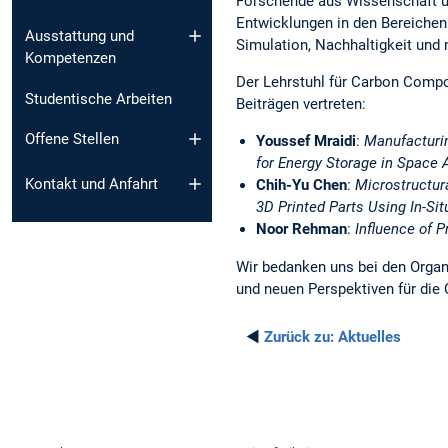
Forschende aus Wissenschaft u
Entwicklungen in den Bereichen
Ausstattung und
Simulation, Nachhaltigkeit und
Kompetenzen
Der Lehrstuhl für Carbon Compo
Studentische Arbeiten
Beiträgen vertreten:
Offene Stellen
Youssef Mraidi
:
Manufacturi
for Energy Storage in Space 
Kontakt und Anfahrt
Chih-Yu Chen
:
Microstructur
3D Printed Parts Using In-S
Noor Rehman
:
Influence of 
Wir bedanken uns bei den Organ
und neuen Perspektiven für die
◄
Zurück zu:
Aktuelles