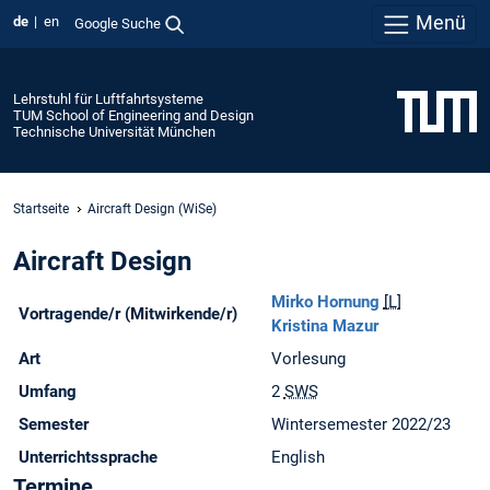
Menü
de
en
Google Suche
Lehrstuhl für Luftfahrtsysteme
TUM School of Engineering and Design
Technische Universität München
Startseite
Aircraft Design (WiSe)
Aircraft Design
Mirko Hornung
[L]
Vortragende/r (Mitwirkende/r)
Kristina Mazur
Art
Vorlesung
Umfang
2
SWS
Semester
Wintersemester 2022/23
Unterrichtssprache
English
Termine