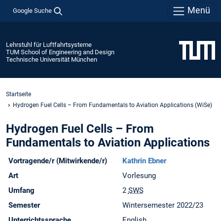
Menü
Google Suche
Lehrstuhl für Luftfahrtsysteme
TUM School of Engineering and Design
Technische Universität München
Startseite
Hydrogen Fuel Cells – From Fundamentals to Aviation Applications (WiSe)
Hydrogen Fuel Cells – From
Fundamentals to Aviation Applications
Vortragende/r (Mitwirkende/r)
Kathrin Ebner
Art
Vorlesung
Umfang
2
SWS
Semester
Wintersemester 2022/23
Unterrichtssprache
English