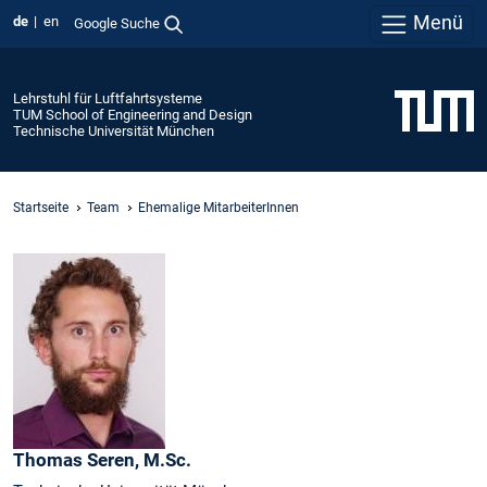
Menü
de
en
Google Suche
Lehrstuhl für Luftfahrtsysteme
TUM School of Engineering and Design
Technische Universität München
Startseite
Team
Ehemalige MitarbeiterInnen
Thomas
Seren,
M.Sc.