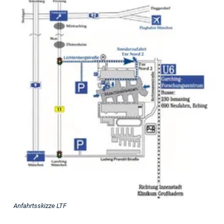
Lehrstuhl
für
Turbomaschinen
und
Flugantriebe
Lehrstuhlleitung
Univ.-
Prof.
Dr.-
Ing.
Volker
Gümmer
Technische
Universität
München
Fakultät
Anfahrtsskizze LTF
für
Maschinenenwesen