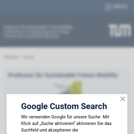
Menü
Professur für Sustainable Future Mobility
TUM School of Engineering and Design
Technische Universität München
Startseite
Suche
Professur für Sustainable Future Mobility
Google Custom Search
Wir verwenden Google für unsere Suche. Mit
Technische Universität München
Klick auf „Suche aktivieren“ aktivieren Sie das
Boltzmannstr. 15
85748 Garching bei München
Suchfeld und akzeptieren die