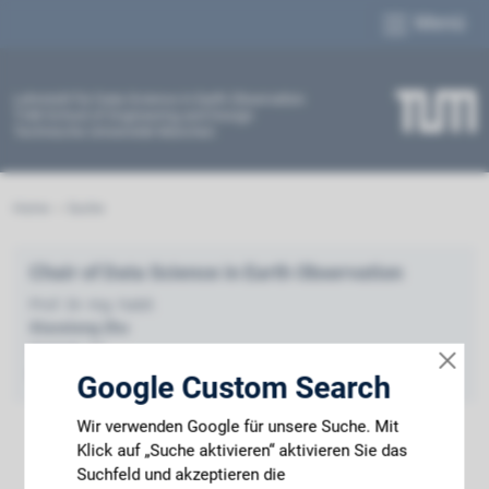
Menü
Lehrstuhl für Data Science in Earth Observation
TUM School of Engineering and Design
Technische Universität München
Home
Suche
Chair of Data Science in Earth Observation
Prof. Dr.-Ing. habil.
Xiaoxiang Zhu
Arcisstr. 21
80333 München
Google Custom Search
Wir verwenden Google für unsere Suche. Mit
Klick auf „Suche aktivieren“ aktivieren Sie das
Suchfeld und akzeptieren die