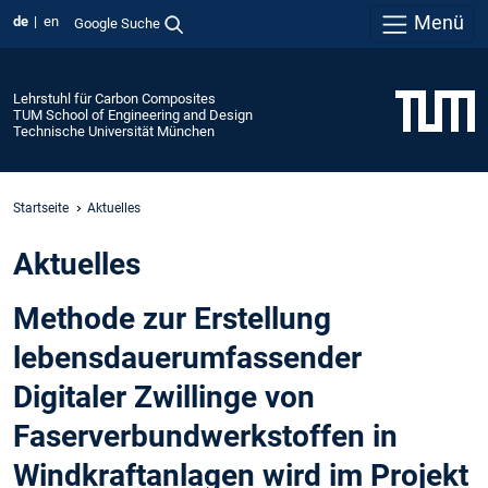
Menü
de
en
Google Suche
Lehrstuhl für Carbon Composites
TUM School of Engineering and Design
Technische Universität München
Startseite
Aktuelles
Aktuelles
Methode zur Erstellung
lebensdauerumfassender
Digitaler Zwillinge von
Faserverbundwerkstoffen in
Windkraftanlagen wird im Projekt