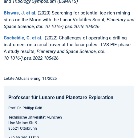
and Tribology Symposium (ESMATS)
Biswas, J. et al.
(2020) Searching for potential ice-rich mining
sites on the Moon with the Lunar Volatiles Scout,
Planetary and
Space Science
,
doi: 10.1016/j.pss.2019.104826
Gscheidle, C. et al.
(2022) Challenges of operating a drilling
instrument on a small rover at the lunar poles - LVS-PIE phase
A study results,
Planetary and Space Science
, doi
:
10.1016/j.pss.2022.105426
Letzte Aktualisierung: 11/2025
Professur für Lunare und Planetare Exploration
Prof. Dr. Philipp Reiß
Technische Universität München
Lise-Meitner-Str. 9
85521 Ottobrunn
+49 89 289 55513