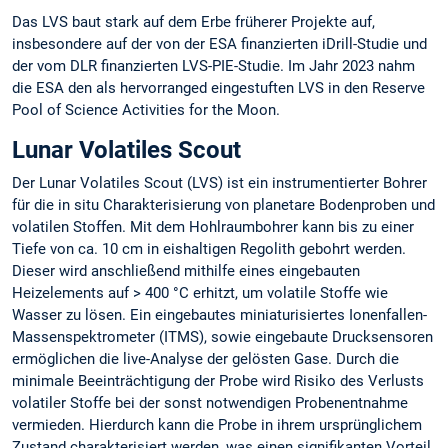
Das LVS baut stark auf dem Erbe früherer Projekte auf,
insbesondere auf der von der ESA finanzierten iDrill-Studie und
der vom DLR finanzierten LVS-PIE-Studie. Im Jahr 2023 nahm
die ESA den als hervorranged eingestuften LVS in den Reserve
Pool of Science Activities for the Moon.
Lunar Volatiles Scout
Der Lunar Volatiles Scout (LVS) ist ein instrumentierter Bohrer
für die in situ Charakterisierung von planetare Bodenproben und
volatilen Stoffen. Mit dem Hohlraumbohrer kann bis zu einer
Tiefe von ca. 10 cm in eishaltigen Regolith gebohrt werden.
Dieser wird anschließend mithilfe eines eingebauten
Heizelements auf > 400 °C erhitzt, um volatile Stoffe wie
Wasser zu lösen. Ein eingebautes miniaturisiertes Ionenfallen-
Massenspektrometer (ITMS), sowie eingebaute Drucksensoren
ermöglichen die live-Analyse der gelösten Gase. Durch die
minimale Beeinträchtigung der Probe wird Risiko des Verlusts
volatiler Stoffe bei der sonst notwendigen Probenentnahme
vermieden. Hierdurch kann die Probe in ihrem ursprünglichem
Zustand charakterisiert werden, was einen signifikanten Vorteil