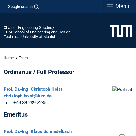
Menu
Google search
Chair of Engineering Geodesy
TUM School of Engineering and Design
Technical University of Munich
Home
Team
Ordinarius / Full Professor
Prof. Dr.-Ing.
Christoph Holst
christoph.holst@tum.de
Tel.:
+49 89 289 22851
Emeritus
Prof. Dr.-Ing.
Klaus Schnädelbach