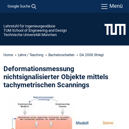
Menü
Google Suche
Lehrstuhl für Ingenieurgeodäsie
TUM School of Engineering and Design
Technische Universität München
Home
Lehre / Teaching
Bachelorarbeiten
DA 2008 Striegl
Deformationsmessung
nichtsignalisierter Objekte mittels
tachymetrischen Scannings