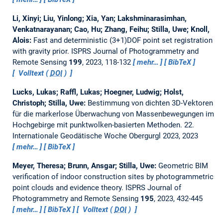
Li, Xinyi; Liu, Yinlong; Xia, Yan; Lakshminarasimhan,
Venkatnarayanan; Cao, Hu; Zhang, Feihu; Stilla, Uwe; Knoll,
Alois:
Fast and deterministic (3+1)DOF point set registration
with gravity prior.
ISPRS Journal of Photogrammetry and
Remote Sensing
199
, 2023, 118-132
mehr…
BibTeX
Volltext (
DOI
)
Lucks, Lukas; Raffl, Lukas; Hoegner, Ludwig; Holst,
Christoph; Stilla, Uwe:
Bestimmung von dichten 3D-Vektoren
für die markerlose Überwachung von Massenbewegungen im
Hochgebirge mit punktwolken-basierten Methoden.
22.
Internationale Geodätische Woche Obergurgl 2023, 2023
mehr…
BibTeX
Meyer, Theresa; Brunn, Ansgar; Stilla, Uwe:
Geometric BIM
verification of indoor construction sites by photogrammetric
point clouds and evidence theory.
ISPRS Journal of
Photogrammetry and Remote Sensing
195
, 2023, 432-445
mehr…
BibTeX
Volltext (
DOI
)