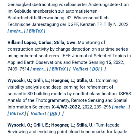
Genauigkeitsbetrachtung voxelbasierter Änderungsdetektion
im Gebäudeinnenbereich zur automatisierten
Baufortschrittsüberwachung.
42. Wissenschaftlich-
Technische Jahrestagung der DGPF, Kersten TP, Tilly N, 2022
mehr…
BibTeX
Villamil Lopez, Carlos; Stilla, Uwe:
Monitoring of
construction activity by change detection on sar time series
using coherent scatterers.
IEEE Journal of Selected Topics in
Applied Earth Observations and Remote Sensing
15
, 2022,
7499--7514
mehr…
BibTeX
Volltext (
DOI
)
Wysocki, O.; Grilli, E.; Hoegner, L.; Stilla, U.:
Combining
visibility analysis and deep learning for refinement of
semantic 3D building models by conflict classification.
ISPRS
Annals of the Photogrammetry, Remote Sensing and Spatial
Information Sciences
X-4/W2-2022
, 2022, 289--296
mehr…
BibTeX
Volltext (
DOI
)
Wysocki, O.; Grilli, E.; Hoegner, L.; Stilla, U.:
Tum-façade:
Reviewing and enriching point cloud benchmarks for façade