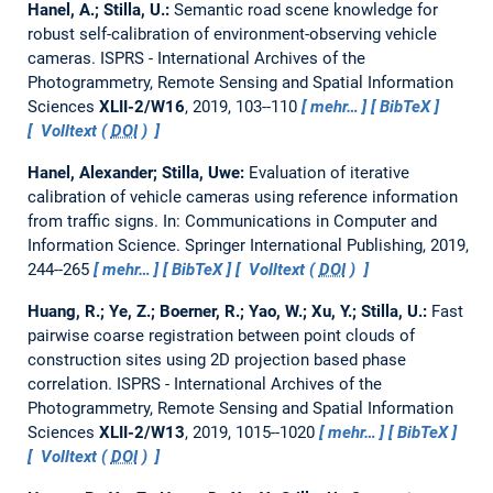
Hanel, A.; Stilla, U.:
Semantic road scene knowledge for
robust self-calibration of environment-observing vehicle
cameras.
ISPRS - International Archives of the
Photogrammetry, Remote Sensing and Spatial Information
Sciences
XLII-2/W16
, 2019, 103--110
mehr…
BibTeX
Volltext (
DOI
)
Hanel, Alexander; Stilla, Uwe:
Evaluation of iterative
calibration of vehicle cameras using reference information
from traffic signs.
In: Communications in Computer and
Information Science. Springer International Publishing, 2019,
244--265
mehr…
BibTeX
Volltext (
DOI
)
Huang, R.; Ye, Z.; Boerner, R.; Yao, W.; Xu, Y.; Stilla, U.:
Fast
pairwise coarse registration between point clouds of
construction sites using 2D projection based phase
correlation.
ISPRS - International Archives of the
Photogrammetry, Remote Sensing and Spatial Information
Sciences
XLII-2/W13
, 2019, 1015--1020
mehr…
BibTeX
Volltext (
DOI
)