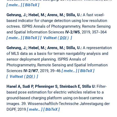
mehr…
BibTeX
Gehrung, J.; Hebel, M.; Arens, M.; Stilla, U.:
A fast voxel-
based indicator for change detection using low resolution
octrees.
ISPRS Annals of Photogrammetry, Remote Sensing
and Spatial Information Sciences
IV-2/W5
, 2019, 357--364
mehr…
BibTeX
Volltext (
DOI
)
Gehrung, J.; Hebel, M.; Arens, M.; Stilla, U.:
A representation
of MLS data as a basis for terrain navigability analysis and
sensor deployment planning.
ISPRS Annals of
Photogrammetry, Remote Sensing and Spatial Information
Sciences
IV-2/W7
, 2019, 39--46
mehr…
BibTeX
Volltext (
DOI
)
Hanel A, Sudi P, Pfenninger S, Steinbach E, Stilla U:
Filter-
based pose estimation for electric vehicles relative to a
ground-based charging platform using on-board camera
images.
39. Wissenschaftlich-Technische Jahrestagung der
DGPF, 2019
mehr…
BibTeX