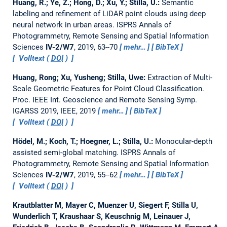
Huang, R.; Ye, Z.; Hong, D.; Xu, Y.; Stilla, U.:
Semantic
labeling and refinement of LiDAR point clouds using deep
neural network in urban areas.
ISPRS Annals of
Photogrammetry, Remote Sensing and Spatial Information
Sciences
IV-2/W7
, 2019, 63--70
mehr…
BibTeX
Volltext (
DOI
)
Huang, Rong; Xu, Yusheng; Stilla, Uwe:
Extraction of Multi-
Scale Geometric Features for Point Cloud Classification.
Proc. IEEE Int. Geoscience and Remote Sensing Symp.
IGARSS 2019, IEEE, 2019
mehr…
BibTeX
Volltext (
DOI
)
Hödel, M.; Koch, T.; Hoegner, L.; Stilla, U.:
Monocular-depth
assisted semi-global matching.
ISPRS Annals of
Photogrammetry, Remote Sensing and Spatial Information
Sciences
IV-2/W7
, 2019, 55--62
mehr…
BibTeX
Volltext (
DOI
)
Krautblatter M, Mayer C, Muenzer U, Siegert F, Stilla U,
Wunderlich T, Kraushaar S, Keuschnig M, Leinauer J,