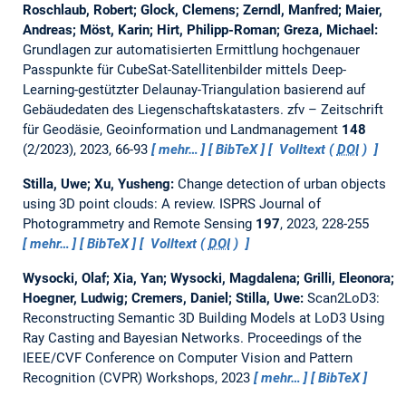
Roschlaub, Robert; Glock, Clemens; Zerndl, Manfred; Maier,
Andreas; Möst, Karin; Hirt, Philipp-Roman; Greza, Michael:
Grundlagen zur automatisierten Ermittlung hoch­genauer
Passpunkte für CubeSat-Satellitenbilder mittels Deep-
Learning-gestützter Delaunay-Triangulation basierend auf
Gebäudedaten des Liegenschaftskatasters.
zfv – Zeitschrift
für Geodäsie, Geoinformation und Landmanagement
148
(2/2023), 2023, 66-93
mehr…
BibTeX
Volltext (
DOI
)
Stilla, Uwe; Xu, Yusheng:
Change detection of urban objects
using 3D point clouds: A review.
ISPRS Journal of
Photogrammetry and Remote Sensing
197
, 2023, 228-255
mehr…
BibTeX
Volltext (
DOI
)
Wysocki, Olaf; Xia, Yan; Wysocki, Magdalena; Grilli, Eleonora;
Hoegner, Ludwig; Cremers, Daniel; Stilla, Uwe:
Scan2LoD3:
Reconstructing Semantic 3D Building Models at LoD3 Using
Ray Casting and Bayesian Networks.
Proceedings of the
IEEE/CVF Conference on Computer Vision and Pattern
Recognition (CVPR) Workshops, 2023
mehr…
BibTeX