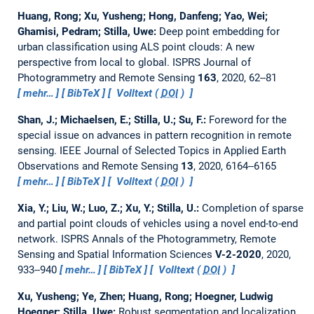
Huang, Rong; Xu, Yusheng; Hong, Danfeng; Yao, Wei;
Ghamisi, Pedram; Stilla, Uwe:
Deep point embedding for
urban classification using ALS point clouds: A new
perspective from local to global.
ISPRS Journal of
Photogrammetry and Remote Sensing
163
, 2020, 62--81
mehr…
BibTeX
Volltext (
DOI
)
Shan, J.; Michaelsen, E.; Stilla, U.; Su, F.:
Foreword for the
special issue on advances in pattern recognition in remote
sensing.
IEEE Journal of Selected Topics in Applied Earth
Observations and Remote Sensing
13
, 2020, 6164--6165
mehr…
BibTeX
Volltext (
DOI
)
Xia, Y.; Liu, W.; Luo, Z.; Xu, Y.; Stilla, U.:
Completion of sparse
and partial point clouds of vehicles using a novel end-to-end
network.
ISPRS Annals of the Photogrammetry, Remote
Sensing and Spatial Information Sciences
V-2-2020
, 2020,
933--940
mehr…
BibTeX
Volltext (
DOI
)
Xu, Yusheng; Ye, Zhen; Huang, Rong; Hoegner, Ludwig
Hoegner; Stilla, Uwe:
Robust segmentation and localization