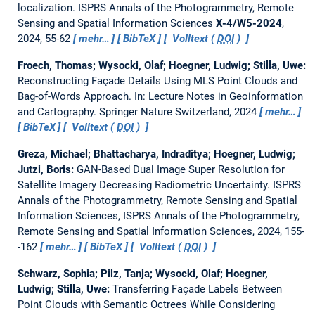
localization.
ISPRS Annals of the Photogrammetry, Remote
Sensing and Spatial Information Sciences
X-4/W5-2024
,
2024, 55-62
mehr…
BibTeX
Volltext (
DOI
)
Froech, Thomas; Wysocki, Olaf; Hoegner, Ludwig; Stilla, Uwe:
Reconstructing Façade Details Using MLS Point Clouds and
Bag-of-Words Approach.
In: Lecture Notes in Geoinformation
and Cartography. Springer Nature Switzerland, 2024
mehr…
BibTeX
Volltext (
DOI
)
Greza, Michael; Bhattacharya, Indraditya; Hoegner, Ludwig;
Jutzi, Boris:
GAN-Based Dual Image Super Resolution for
Satellite Imagery Decreasing Radiometric Uncertainty.
ISPRS
Annals of the Photogrammetry, Remote Sensing and Spatial
Information Sciences, ISPRS Annals of the Photogrammetry,
Remote Sensing and Spatial Information Sciences, 2024, 155-
-162
mehr…
BibTeX
Volltext (
DOI
)
Schwarz, Sophia; Pilz, Tanja; Wysocki, Olaf; Hoegner,
Ludwig; Stilla, Uwe:
Transferring Façade Labels Between
Point Clouds with Semantic Octrees While Considering