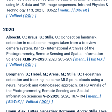
using MLS data and TIR image sequences.
Infrared Physics &
Technology
113
, 2021, 103622
mehr…
BibTeX
Volltext (
DOI
)
2020
Albrecht, C.; Kraus, S.; Stilla, U.:
Concept on landmark
detection in road scene images taken from a top-view
camera system.
ISPRS - International Archives of the
Photogrammetry, Remote Sensing and Spatial Information
Sciences
XLIII-B1-2020
, 2020, 205--209
mehr…
BibTeX
Volltext (
DOI
)
Borgmann, B.; Hebel, M.; Arens, M.; Stilla, U.:
Pedestrian
detection and tracking in sparse MLS point clouds using a
neural network and voting-based approach.
ISPRS Annals of
the Photogrammetry, Remote Sensing and Spatial
Information Sciences
V-2-2020
, 2020, 187--194
mehr…
BibTeX
Volltext (
DOI
)
Braun, Alex; Tuttas, Sebastian; Borrmann, André; Stilla, Uwe: