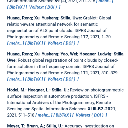
Geoinformation Science
89
(4), 2021, 301--318
mehr…
BibTeX
Volltext (
DOI
)
Huang, Rong; Xu, Yusheng; Stilla, Uwe:
GraNet: Global
relation-aware attentional network for semantic
segmentation of ALS point clouds.
ISPRS Journal of
Photogrammetry and Remote Sensing
177
, 2021, 1--20
mehr…
BibTeX
Volltext (
DOI
)
Huang, Rong; Xu, Yusheng; Yao, Wei; Hoegner, Ludwig; Stilla,
Uwe:
Robust global registration of point clouds by closed-
form solution in the frequency domain.
ISPRS Journal of
Photogrammetry and Remote Sensing
171
, 2021, 310--329
mehr…
BibTeX
Volltext (
DOI
)
Hödel, M.; Hoegner, L.; Stilla, U.:
Review on photogrammetric
surface inspection in automotive production.
ISPRS -
International Archives of the Photogrammetry, Remote
Sensing and Spatial Information Sciences
XLIII-B2-2021
,
2021, 511--518
mehr…
BibTeX
Volltext (
DOI
)
Meyer, T.; Brunn, A.; Stilla, U.:
Accuracy investigation on