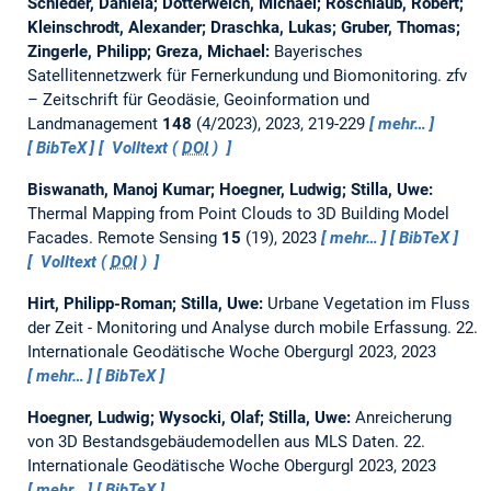
Schleder, Daniela; Dotterweich, Michael; Roschlaub, Robert;
Kleinschrodt, Alexander; Draschka, Lukas; Gruber, Thomas;
Zingerle, Philipp; Greza, Michael:
Bayerisches
Satellitennetzwerk für Fernerkundung und Biomonitoring.
zfv
– Zeitschrift für Geodäsie, Geoinformation und
Landmanagement
148
(4/2023), 2023, 219-229
mehr…
BibTeX
Volltext (
DOI
)
Biswanath, Manoj Kumar; Hoegner, Ludwig; Stilla, Uwe:
Thermal Mapping from Point Clouds to 3D Building Model
Facades.
Remote Sensing
15
(19), 2023
mehr…
BibTeX
Volltext (
DOI
)
Hirt, Philipp-Roman; Stilla, Uwe:
Urbane Vegetation im Fluss
der Zeit - Monitoring und Analyse durch mobile Erfassung.
22.
Internationale Geodätische Woche Obergurgl 2023, 2023
mehr…
BibTeX
Hoegner, Ludwig; Wysocki, Olaf; Stilla, Uwe:
Anreicherung
von 3D Bestandsgebäudemodellen aus MLS Daten.
22.
Internationale Geodätische Woche Obergurgl 2023, 2023
mehr…
BibTeX