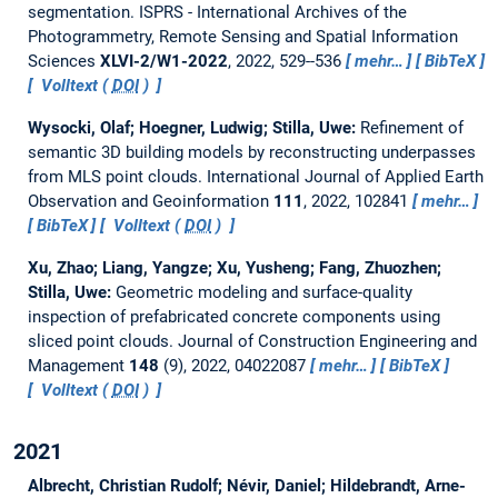
segmentation.
ISPRS - International Archives of the
Photogrammetry, Remote Sensing and Spatial Information
Sciences
XLVI-2/W1-2022
, 2022, 529--536
mehr…
BibTeX
Volltext (
DOI
)
Wysocki, Olaf; Hoegner, Ludwig; Stilla, Uwe:
Refinement of
semantic 3D building models by reconstructing underpasses
from MLS point clouds.
International Journal of Applied Earth
Observation and Geoinformation
111
, 2022, 102841
mehr…
BibTeX
Volltext (
DOI
)
Xu, Zhao; Liang, Yangze; Xu, Yusheng; Fang, Zhuozhen;
Stilla, Uwe:
Geometric modeling and surface-quality
inspection of prefabricated concrete components using
sliced point clouds.
Journal of Construction Engineering and
Management
148
(9), 2022, 04022087
mehr…
BibTeX
Volltext (
DOI
)
2021
Albrecht, Christian Rudolf; Névir, Daniel; Hildebrandt, Arne-