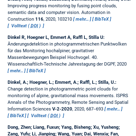
Improving progress monitoring by fusing point clouds,
semantic data and computer vision.
Automation in
Construction
116
, 2020, 103210
mehr…
BibTeX
Volltext (
DOI
)
Dinkel R, Hoegner L, Emmert A, Raffl L, Stilla U:
Änderungsdetektion in photogrammetrischen Punktwolken
für das Monitoring hochalpiner, gravitativer
Massenbewegungen ֠Beispiel Hochvogel.
40.
Wissenschaftlich-Technische Jahrestagung der DGPF, 2020
mehr…
BibTeX
Dinkel, A.; Hoegner, L.; Emmert, A.; Raffl, L.; Stilla, U.:
Change detection in photogrammetric point clouds for
monitoring of alpine, gravitational mass movements.
ISPRS
Annals of the Photogrammetry, Remote Sensing and Spatial
Information Sciences
V-2-2020
, 2020, 687--693
mehr…
BibTeX
Volltext (
DOI
)
Dong, Zhen; Liang, Fuxun; Yang, Bisheng; Xu, Yusheng;
Zang, Yufu; Li, Jianping; Wang, Yuan; Dai, Wenxia; Fan,