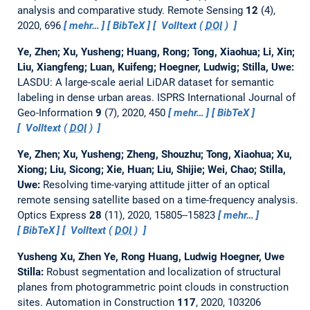
analysis and comparative study.
Remote Sensing
12
(4),
2020, 696
mehr…
BibTeX
Volltext (
DOI
)
Ye, Zhen; Xu, Yusheng; Huang, Rong; Tong, Xiaohua; Li, Xin;
Liu, Xiangfeng; Luan, Kuifeng; Hoegner, Ludwig; Stilla, Uwe:
LASDU: A large-scale aerial LiDAR dataset for semantic
labeling in dense urban areas.
ISPRS International Journal of
Geo-Information
9
(7), 2020, 450
mehr…
BibTeX
Volltext (
DOI
)
Ye, Zhen; Xu, Yusheng; Zheng, Shouzhu; Tong, Xiaohua; Xu,
Xiong; Liu, Sicong; Xie, Huan; Liu, Shijie; Wei, Chao; Stilla,
Uwe:
Resolving time-varying attitude jitter of an optical
remote sensing satellite based on a time-frequency analysis.
Optics Express
28
(11), 2020, 15805--15823
mehr…
BibTeX
Volltext (
DOI
)
Yusheng Xu, Zhen Ye, Rong Huang, Ludwig Hoegner, Uwe
Stilla:
Robust segmentation and localization of structural
planes from photogrammetric point clouds in construction
sites.
Automation in Construction
117
, 2020, 103206