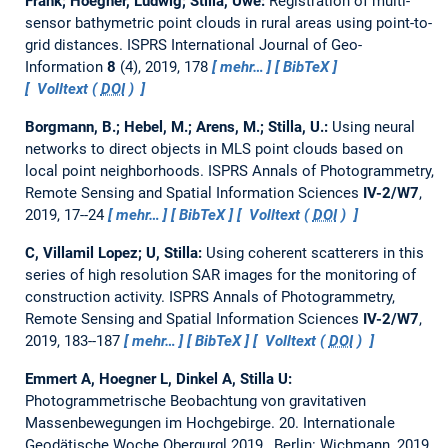
Frank; Hoegner, Ludwig; Stilla, Uwe:
Registration of multi-
sensor bathymetric point clouds in rural areas using point-to-
grid distances.
ISPRS International Journal of Geo-
Information
8
(4), 2019, 178
mehr…
BibTeX
Volltext (
DOI
)
Borgmann, B.; Hebel, M.; Arens, M.; Stilla, U.:
Using neural
networks to direct objects in MLS point clouds based on
local point neighborhoods.
ISPRS Annals of Photogrammetry,
Remote Sensing and Spatial Information Sciences
IV-2/W7
,
2019, 17--24
mehr…
BibTeX
Volltext (
DOI
)
C, Villamil Lopez; U, Stilla:
Using coherent scatterers in this
series of high resolution SAR images for the monitoring of
construction activity.
ISPRS Annals of Photogrammetry,
Remote Sensing and Spatial Information Sciences
IV-2/W7
,
2019, 183--187
mehr…
BibTeX
Volltext (
DOI
)
Emmert A, Hoegner L, Dinkel A, Stilla U:
Photogrammetrische Beobachtung von gravitativen
Massenbewegungen im Hochgebirge.
20. Internationale
Geodätische Woche Obergurgl 2019., Berlin: Wichmann, 2019