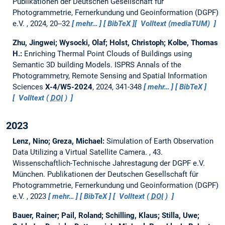
Publikationen der Deutschen Gesellschaft für
Photogrammetrie, Fernerkundung und Geoinformation (DGPF)
e.V. , 2024, 20--32
mehr…
BibTeX
Volltext (mediaTUM)
Zhu, Jingwei; Wysocki, Olaf; Holst, Christoph; Kolbe, Thomas
H.:
Enriching Thermal Point Clouds of Buildings using
Semantic 3D building Models.
ISPRS Annals of the
Photogrammetry, Remote Sensing and Spatial Information
Sciences
X-4/W5-2024
, 2024, 341-348
mehr…
BibTeX
Volltext (
DOI
)
2023
Lenz, Nino; Greza, Michael:
Simulation of Earth Observation
Data Utilizing a Virtual Satellite Camera.
, 43.
Wissenschaftlich-Technische Jahrestagung der DGPF e.V.
München. Publikationen der Deutschen Gesellschaft für
Photogrammetrie, Fernerkundung und Geoinformation (DGPF)
e.V. , 2023
mehr…
BibTeX
Volltext (
DOI
)
Bauer, Rainer; Pail, Roland; Schilling, Klaus; Stilla, Uwe;