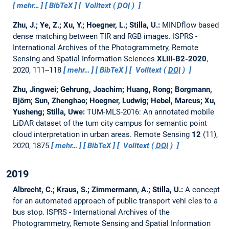
mehr…
BibTeX
Volltext (
DOI
)
Zhu, J.; Ye, Z.; Xu, Y.; Hoegner, L.; Stilla, U.:
MINDflow based
dense matching between TIR and RGB images.
ISPRS -
International Archives of the Photogrammetry, Remote
Sensing and Spatial Information Sciences
XLIII-B2-2020
,
2020, 111--118
mehr…
BibTeX
Volltext (
DOI
)
Zhu, Jingwei; Gehrung, Joachim; Huang, Rong; Borgmann,
Björn; Sun, Zhenghao; Hoegner, Ludwig; Hebel, Marcus; Xu,
Yusheng; Stilla, Uwe:
TUM-MLS-2016: An annotated mobile
LiDAR dataset of the tum city campus for semantic point
cloud interpretation in urban areas.
Remote Sensing
12
(11),
2020, 1875
mehr…
BibTeX
Volltext (
DOI
)
2019
Albrecht, C.; Kraus, S.; Zimmermann, A.; Stilla, U.:
A concept
for an automated approach of public transport vehi cles to a
bus stop.
ISPRS - International Archives of the
Photogrammetry, Remote Sensing and Spatial Information