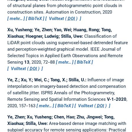
of structural planes from photogrammetric point clouds in
construction sites.
Automation in Construction, 2020
mehr…
BibTeX
Volltext (
DOI
)
Xu, Yusheng; Ye, Zhen; Yao, Wei; Huang, Rong; Tong,
Xiaohua; Hoegner, Ludwig; Stilla, Uwe:
Classification of
LiDAR point clouds using supervoxel-based detrended feature
and perception-weighted graphical model.
IEEE Journal of
Selected Topics in Applied Earth Observations and Remote
Sensing
13
, 2020, 72--88
mehr…
BibTeX
Volltext (
DOI
)
Ye, Z.; Xu, Y.; Wei, C.; Tong, X.; Stilla, U.:
Influence of image
interpolation on imagery-based detection and compensation
of satellite jitter.
ISPRS Annals of the Photogrammetry,
Remote Sensing and Spatial Information Sciences
V-1-2020
,
2020, 157--163
mehr…
BibTeX
Volltext (
DOI
)
Ye, Zhen; Xu, Yusheng; Chen, Hao; Zhu, Jingwei; Tong,
Xiaohua; Stilla, Uwe:
Area-based dense image matching with
subpixel accuracy for remote sensing applications: Practical