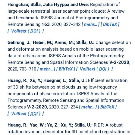
Hongchao; Stilla, Juha Hyyppä and Uwe:
Registration of
large-scale terrestrial laser scanner point clouds: A review
and benchmark.
ISPRS Journal of Photogrammetry and
Remote Sensing
163
, 2020, 327--342
mehr…
BibTeX
Volltext (
DOI
)
Gehrung, J.; Hebel, M.; Arens, M.; Stilla, U.:
Change detection
and deformation analysis based on mobile laser scanning
data of urban areas.
ISPRS Annals of the Photogrammetry,
Remote Sensing and Spatial Information Sciences
V-2-2020
,
2020, 703--710
mehr…
BibTeX
Volltext (
DOI
)
Huang, R.; Xu, Y.; Hoegner, L.; Stilla, U.:
Efficient estimation
of 3D shifts between point clouds using low-frequency
components of phase correlation.
ISPRS Annals of the
Photogrammetry, Remote Sensing and Spatial Information
Sciences
V-2-2020
, 2020, 227--234
mehr…
BibTeX
Volltext (
DOI
)
Huang, R.; Yao, W.; Ye, Z.; Xu, Y.; Stilla, U.:
RIDF: A robust
rotation-invariant descriptor for 3D point cloud registration in