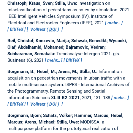
Christoph; Kraus, Sven; Stilla, Uwe:
Investigation on
misclassification of pedestrians as poles by simulation.
2021
IEEE Intelligent Vehicles Symposium (IV), Institute of
Electrical and Electronics Engineers (IEEE), 2021
mehr…
BibTeX
Volltext (
DOI
)
Beil, Christof; Knezevic, Marija; Schwab, Benedikt; Wysocki,
Olaf; Abdelhamid, Mohamed; Bajramovic, Vedran;
Subbaraman, Somakala:
Trendanalyse Intergeo 2021.
gis.
Business (6), 2021
mehr…
BibTeX
Borgmann, B.; Hebel, M.; Arens, M.; Stilla, U.:
Information
acquisition on pedestrian movements in urban traffic with a
mobile multi-sensor system.
ISPRS - International Archives of
the Photogrammetry, Remote Sensing and Spatial
Information Sciences
XLIII-B2-2021
, 2021, 131--138
mehr…
BibTeX
Volltext (
DOI
)
Borgmann, Björn; Schatz, Volker; Hammer, Marcus; Hebel,
Marcus; Arens, Michael; Stilla, Uwe:
MODISSA: a
multipurpose platform for the prototypical realization of