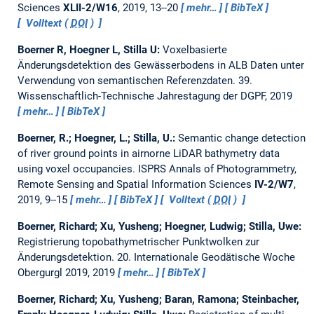
Sciences
XLII-2/W16
, 2019, 13--20
mehr…
BibTeX
Volltext (
DOI
)
Boerner R, Hoegner L, Stilla U:
Voxelbasierte
Änderungsdetektion des Gewässerbodens in ALB Daten unter
Verwendung von semantischen Referenzdaten.
39.
Wissenschaftlich-Technische Jahrestagung der DGPF, 2019
mehr…
BibTeX
Boerner, R.; Hoegner, L.; Stilla, U.:
Semantic change detection
of river ground points in airnorne LiDAR bathymetry data
using voxel occupancies.
ISPRS Annals of Photogrammetry,
Remote Sensing and Spatial Information Sciences
IV-2/W7
,
2019, 9--15
mehr…
BibTeX
Volltext (
DOI
)
Boerner, Richard; Xu, Yusheng; Hoegner, Ludwig; Stilla, Uwe:
Registrierung topobathymetrischer Punktwolken zur
Änderungsdetektion.
20. Internationale Geodätische Woche
Obergurgl 2019, 2019
mehr…
BibTeX
Boerner, Richard; Xu, Yusheng; Baran, Ramona; Steinbacher,