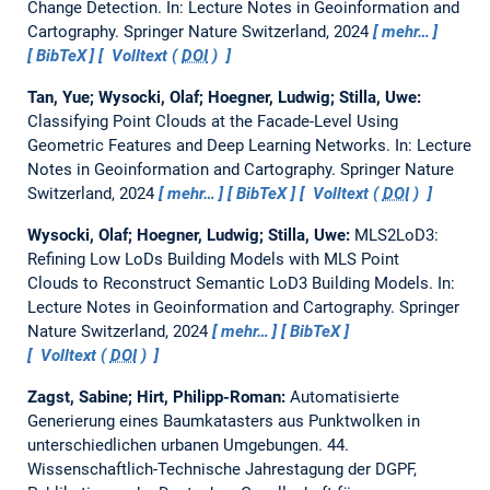
Change Detection.
In: Lecture Notes in Geoinformation and
Cartography. Springer Nature Switzerland, 2024
mehr…
BibTeX
Volltext (
DOI
)
Tan, Yue; Wysocki, Olaf; Hoegner, Ludwig; Stilla, Uwe:
Classifying Point Clouds at the Facade-Level Using
Geometric Features and Deep Learning Networks.
In: Lecture
Notes in Geoinformation and Cartography. Springer Nature
Switzerland, 2024
mehr…
BibTeX
Volltext (
DOI
)
Wysocki, Olaf; Hoegner, Ludwig; Stilla, Uwe:
MLS2LoD3:
Refining Low LoDs Building Models with MLS Point
Clouds to Reconstruct Semantic LoD3 Building Models.
In:
Lecture Notes in Geoinformation and Cartography. Springer
Nature Switzerland, 2024
mehr…
BibTeX
Volltext (
DOI
)
Zagst, Sabine; Hirt, Philipp-Roman:
Automatisierte
Generierung eines Baumkatasters aus Punktwolken in
unterschiedlichen urbanen Umgebungen.
44.
Wissenschaftlich-Technische Jahrestagung der DGPF,