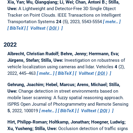
Xia, Yan; Wu, Qiangqiang; Li, Wei; Chan, Antoni B.; Stilla,
Uwe:
A Lightweight and Detector-Free 3D Single Object
Tracker on Point Clouds.
IEEE Transactions on Intelligent
Transportation Systems
24
(5), 2023, 5543-5554
mehr…
BibTeX
Volltext (
DOI
)
2022
Albrecht, Christian Rudolf; Behre, Jenny; Herrmann, Eva;
Jürgens, Stefan; Stilla, Uwe:
Investigation on robustness of
vehicle localization using cameras and lidar.
Vehicles
4
(2),
2022, 445--463
mehr…
BibTeX
Volltext (
DOI
)
Gehrung, Joachim; Hebel, Marcus; Arens, Michael; Stilla,
Uwe:
Change detection in street environments based on
mobile laser scanning: A fuzzy spatial reasoning approach.
ISPRS Open Journal of Photogrammetry and Remote Sensing
5
, 2022, 100019
mehr…
BibTeX
Volltext (
DOI
)
Hirt, Philipp-Roman; Holtkamp, Jonathan; Hoegner, Ludwig;
Xu, Yusheng; Stilla, Uwe:
Occlusion detection of traffic signs