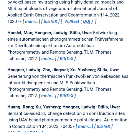
by voxel-based ray tracing using highly detailed models and
MLS point clouds of vegetation.
International Journal of
Applied Earth Observation and Geoinformation
114
, 2022,
103017
mehr…
BibTeX
Volltext (
DOI
)
Hoedel, Max; Hoegner, Ludwig; Stilla, Uwe:
Entwicklung
eines automatischen photogrammetrischen Prüfverfahrens
zur Oberflächeninspektion im Automobilbau.
Photogrammetry and Remote Sensing, TUM, Thomas
Luhmann, 2022,
mehr…
BibTeX
Hoegner, Ludwig; Zhu, Jingwei; Xu, Yusheng; Stilla, Uwe:
Generierung von thermischen Punktwolken von Gebäuden aus
Infrarotbildsequenzen und MLS-Punktwolken.
Photogrammetry and Remote Sensing, TUM, Thomas
Luhmann, 2022,
mehr…
BibTeX
Huang, Rong; Xu, Yusheng; Hoegner, Ludwig; Stilla, Uwe:
Semantics-aided 3D change detection on construction sites
using UAV-based photogrammetric point clouds.
Automation
in Construction
134
, 2022, 104057
mehr…
BibTeX