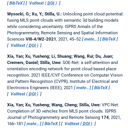
BibTeX
Volltext (
DOI
)
Wysocki, O.; Xu, Y.; Stilla, U.:
Unlocking point cloud potential:
fusing MLS point clouds with semantic 3d building models
while considering uncertainty.
ISPRS Annals of the
Photogrammetry, Remote Sensing and Spatial Information
Sciences
VIII-4/W2-2021
, 2021, 45--52
mehr…
BibTeX
Volltext (
DOI
)
Xia, Yan; Xu, Yusheng; Li, Shuang; Wang, Rui; Du, Juan;
Cremers, Daniel; Stilla, Uwe:
SOE-Net: a self-attention and
orientation encoding network for point cloud based place
recognition.
2021 IEEE/CVF Conference on Computer Vision
and Pattern Recognition (CVPR), Institute of Electrical and
Electronics Engineers (IEEE), 2021
mehr…
BibTeX
Volltext (
DOI
)
Xia, Yan; Xu, Yusheng; Wang, Cheng; Stilla, Uwe:
VPC-Net:
Completion of 3D vehicles from MLS point clouds.
ISPRS
Journal of Photogrammetry and Remote Sensing
174
, 2021,
166--181
mehr…
BibTeX
Volltext (
DOI
)