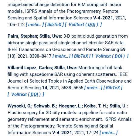
image-based change detection for BIM compliant indoor
models.
ISPRS Annals of the Photogrammetry, Remote
Sensing and Spatial Information Sciences
V-4-2021
, 2021,
105--112
mehr…
BibTeX
Volltext (
DOI
)
Palm, Stephan; Stilla, Uwe:
3-D point cloud generation from
airborne single-pass and single-channel circular SAR data.
IEEE Transactions on Geoscience and Remote Sensing
59
(10), 2021, 8398--8417
mehr…
BibTeX
Volltext (
DOI
)
Villamil Lopez, Carlos; Stilla, Uwe:
Monitoring of oil tank
filling with spaceborne SAR using coherent scatterers.
IEEE
Journal of Selected Topics in Applied Earth Observations and
Remote Sensing
14
, 2021, 5638--5655
mehr…
BibTeX
Volltext (
DOI
)
Wysocki, O.; Schwab, B.; Hoegner, L.; Kolbe, T. H.; Stilla, U.:
Plastic surgery for 3D city models: a pipeline for automatic
geometry refinement and semantic enrichment.
ISPRS Annals
of the Photogrammetry, Remote Sensing and Spatial
Information Sciences
V-4-2021
, 2021, 17--24
mehr…