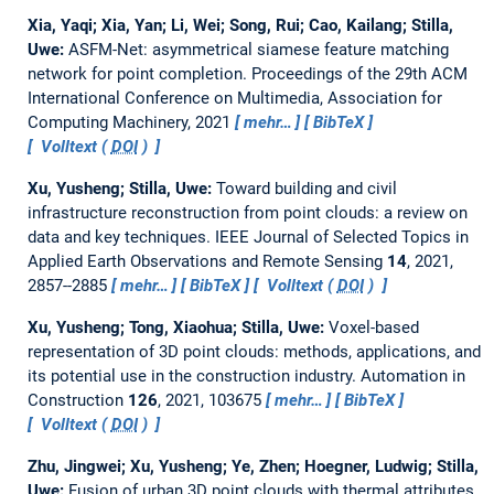
Xia, Yaqi; Xia, Yan; Li, Wei; Song, Rui; Cao, Kailang; Stilla,
Uwe:
ASFM-Net: asymmetrical siamese feature matching
network for point completion.
Proceedings of the 29th ACM
International Conference on Multimedia, Association for
Computing Machinery, 2021
mehr…
BibTeX
Volltext (
DOI
)
Xu, Yusheng; Stilla, Uwe:
Toward building and civil
infrastructure reconstruction from point clouds: a review on
data and key techniques.
IEEE Journal of Selected Topics in
Applied Earth Observations and Remote Sensing
14
, 2021,
2857--2885
mehr…
BibTeX
Volltext (
DOI
)
Xu, Yusheng; Tong, Xiaohua; Stilla, Uwe:
Voxel-based
representation of 3D point clouds: methods, applications, and
its potential use in the construction industry.
Automation in
Construction
126
, 2021, 103675
mehr…
BibTeX
Volltext (
DOI
)
Zhu, Jingwei; Xu, Yusheng; Ye, Zhen; Hoegner, Ludwig; Stilla,
Uwe:
Fusion of urban 3D point clouds with thermal attributes