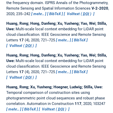
the frequency domain.
ISPRS Annals of the Photogrammetry,
Remote Sensing and Spatial Information Sciences
V-2-2020
,
2020, 235--242
mehr…
BibTeX
Volltext (
DOI
)
Huang, Rong; Hong, Danfeng; Xu, Yusheng; Yao, Wei; Stilla,
Uwe:
Multi-scale local context embedding for LiDAR point
cloud classification.
IEEE Geoscience and Remote Sensing
Letters
17
(4), 2020, 721--725
mehr…
BibTeX
Volltext (
DOI
)
Huang, Rong; Hong, Danfeng; Xu, Yusheng; Yao, Wei; Stilla,
Uwe:
Multi-scale local context embedding for LiDAR point
cloud classification.
IEEE Geoscience and Remote Sensing
Letters
17
(4), 2020, 721--725
mehr…
BibTeX
Volltext (
DOI
)
Huang, Rong; Xu, Yusheng; Hoegner, Ludwig; Stilla, Uwe:
Temporal comparison of construction sites using
photogrammetric point cloud sequences and robust phase
correlation.
Automation in Construction
117
, 2020, 103247
mehr…
BibTeX
Volltext (
DOI
)