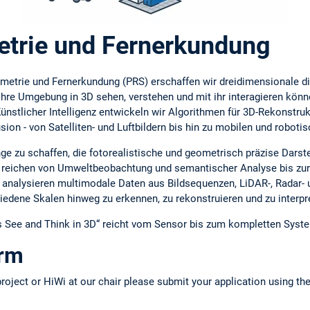
trie und Fernerkundung
etrie und Fernerkundung (PRS) erschaffen wir dreidimensionale dig
hre Umgebung in 3D sehen, verstehen und mit ihr interagieren könne
ünstlicher Intelligenz entwickeln wir Algorithmen für 3D-Rekonstru
ion - von Satelliten- und Luftbildern bis hin zu mobilen und robot
llinge zu schaffen, die fotorealistische und geometrisch präzise Dar
reichen von Umweltbeobachtung und semantischer Analyse bis zur 
ir analysieren multimodale Daten aus Bildsequenzen, LiDAR-, Radar-
edene Skalen hinweg zu erkennen, zu rekonstruieren und zu interpre
 See and Think in 3D“ reicht vom Sensor bis zum kompletten Syst
orm
 project or HiWi at our chair please submit your application using t