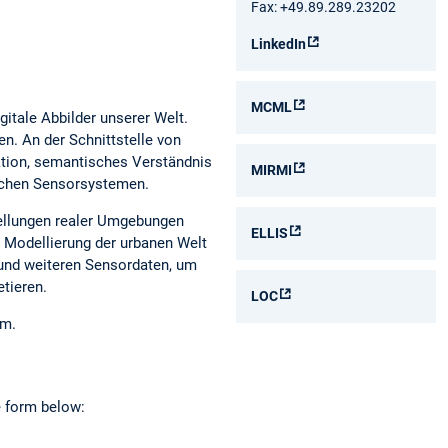
Fax: +49.89.289.23202
LinkedIn
MCML
itale Abbilder unserer Welt.
n. An der Schnittstelle von
ktion, semantisches Verständnis
MIRMI
ischen Sensorsystemen.
stellungen realer Umgebungen
ELLIS
Modellierung der urbanen Welt
 und weiteren Sensordaten, um
tieren.
LOC
em.
he form below: