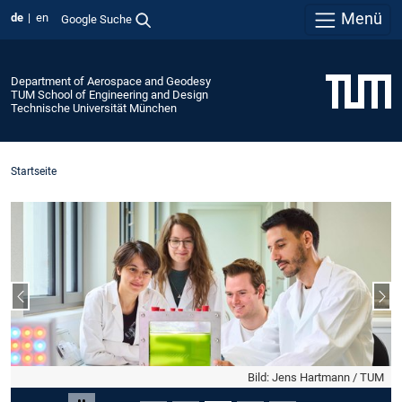
Menü
de
en
Google Suche
Department of Aerospace and Geodesy
TUM School of Engineering and Design
Technische Universität München
Startseite
Vorheriger Slide
Näc
Bild: Jens Hartmann / TUM
Slide 3 von 5