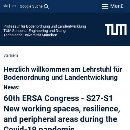
Menü
de
en
Google Suche
Professur für Bodenordnung und Landentwicklung
TUM School of Engineering and Design
Technische Universität München
Startseite
Herzlich willkommen am Lehrstuhl für
Bodenordnung und Landentwicklung
News:
60th ERSA Congress - S27-S1
New working spaces, resilience,
and peripheral areas during the
Covid-19 pandemic