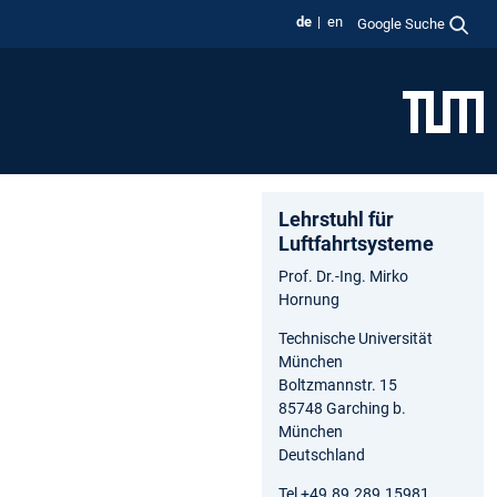
de
en
Google Suche
Lehrstuhl für
Luftfahrtsysteme
Prof. Dr.-Ing. Mirko
Hornung
Technische Universität
München
Boltzmannstr. 15
85748 Garching b.
München
Deutschland
Tel +49.89.289.15981