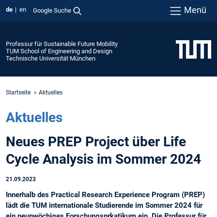
Menü
de
en
Google Suche
Professur für Sustainable Future Mobility
TUM School of Engineering and Design
Technische Universität München
Startseite
Aktuelles
Aktuelles
Neues PREP Project über Life
Cycle Analysis im Sommer 2024
21.09.2023
Innerhalb des Practical Research Experience Program (PREP)
lädt die TUM internationale Studierende im Sommer 2024 für
ein neunwöchiges Forschungsprkatikum ein. Die Professur für