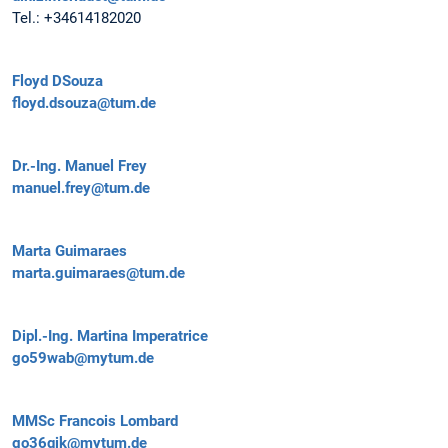
Tel.:
+34614182020
Floyd DSouza
floyd.dsouza@tum.de
Dr.-Ing.
Manuel Frey
manuel.frey@tum.de
Marta Guimaraes
marta.guimaraes@tum.de
Dipl.-Ing.
Martina Imperatrice
go59wab@mytum.de
MMSc
Francois Lombard
go36qik@mytum.de