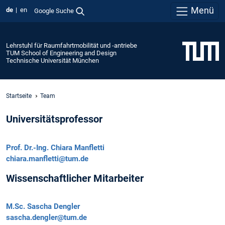
Menü
de
en
Google Suche
Lehrstuhl für Raumfahrtmobilität und -antriebe
TUM School of Engineering and Design
Technische Universität München
Startseite
Team
Universitätsprofessor
Prof. Dr.-Ing.
Chiara Manfletti
chiara.manfletti@tum.de
Wissenschaftlicher Mitarbeiter
M.Sc.
Sascha Dengler
sascha.dengler@tum.de