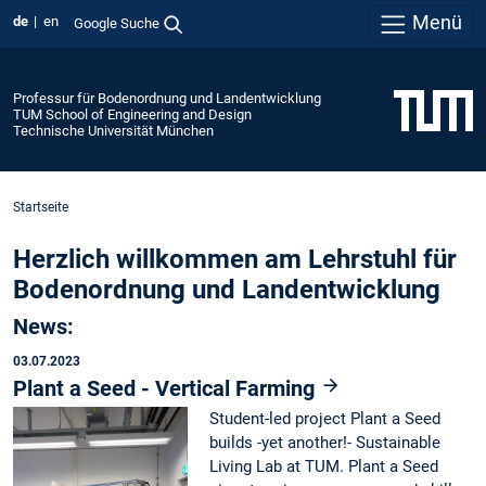
Menü
de
en
Google Suche
Professur für Bodenordnung und Landentwicklung
TUM School of Engineering and Design
Technische Universität München
Startseite
Herzlich willkommen am Lehrstuhl für
Bodenordnung und Landentwicklung
News:
03.07.2023
Plant a Seed - Vertical Farming
Student-led project Plant a Seed
builds -yet another!- Sustainable
Living Lab at TUM. Plant a Seed