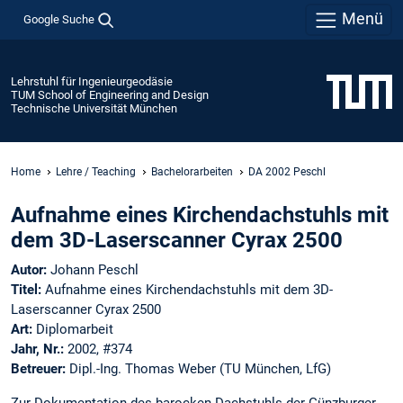
Menü
Google Suche
Lehrstuhl für Ingenieurgeodäsie
TUM School of Engineering and Design
Technische Universität München
Home
Lehre / Teaching
Bachelorarbeiten
DA 2002 Peschl
Aufnahme eines Kirchendachstuhls mit
dem 3D-Laserscanner Cyrax 2500
Autor:
Johann Peschl
Titel:
Aufnahme eines Kirchendachstuhls mit dem 3D-
Laserscanner Cyrax 2500
Art:
Diplomarbeit
Jahr, Nr.:
2002, #374
Betreuer:
Dipl.-Ing. Thomas Weber (TU München, LfG)
Zur Dokumentation des barocken Dachstuhls der Günzburger