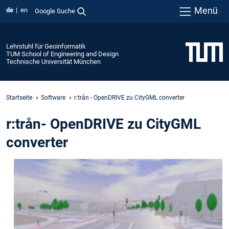
Menü
de
en
Google Suche
Lehrstuhl für Geoinformatik
TUM School of Engineering and Design
Technische Universität München
Startseite
Software
r:trån - OpenDRIVE zu CityGML converter
r:trån- OpenDRIVE zu CityGML
converter