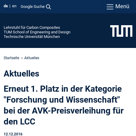
Menü
de
en
Google Suche
Lehrstuhl für Carbon Composites
TUM School of Engineering and Design
Technische Universität München
Startseite
Aktuelles
Aktuelles
Erneut 1. Platz in der Kategorie
"Forschung und Wissenschaft"
bei der AVK-Preisverleihung für
den LCC
12.12.2016