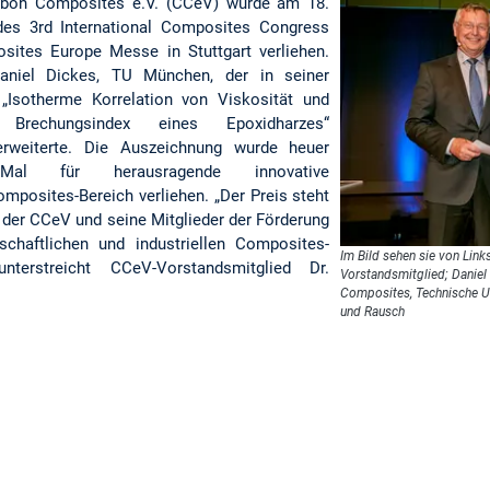
rbon Composites e.V. (CCeV) wurde am 18.
s 3rd International Composites Congress
ites Europe Messe in Stuttgart verliehen.
aniel Dickes, TU München, der in seiner
 „Isotherme Korrelation von Viskosität und
 Brechungsindex eines Epoxidharzes“
rweiterte. Die Auszeichnung wurde heuer
al für herausragende innovative
mposites-Bereich verliehen. „Der Preis steht
e der CCeV und seine Mitglieder der Förderung
haftlichen und industriellen Composites-
Im Bild sehen sie von Link
unterstreicht CCeV-Vorstandsmitglied Dr.
Vorstandsmitglied; Daniel 
Composites, Technische Un
und Rausch