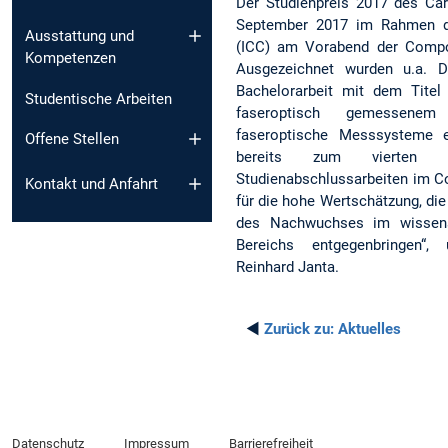
Der Studienpreis 2017 des Ca
September 2017 im Rahmen de
Ausstattung und
(ICC) am Vorabend der Compos
Kompetenzen
Ausgezeichnet wurden u.a. D
Bachelorarbeit mit dem Titel
Studentische Arbeiten
faseroptisch gemessenem
faseroptische Messsysteme e
Offene Stellen
bereits zum vierten M
Studienabschlussarbeiten im Co
Kontakt und Anfahrt
für die hohe Wertschätzung, di
des Nachwuchses im wissensc
Bereichs entgegenbringen“, 
Reinhard Janta.
◄
Zurück zu:
Aktuelles
Datenschutz
Impressum
Barrierefreiheit