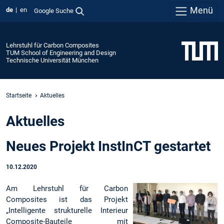
Menü
de
en
Google Suche
Lehrstuhl für Carbon Composites
TUM School of Engineering and Design
Technische Universität München
Startseite
Aktuelles
Aktuelles
Neues Projekt InstInCT gestartet
10.12.2020
Am Lehrstuhl für Carbon
Composites ist das Projekt
„Intelligente strukturelle Interieur
Composite-Bauteile mit