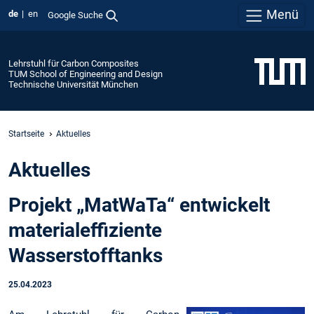
Menü
de
en
Google Suche
Lehrstuhl für Carbon Composites
TUM School of Engineering and Design
Technische Universität München
Startseite
Aktuelles
Aktuelles
Projekt „MatWaTa“ entwickelt
materialeffiziente
Wasserstofftanks
25.04.2023