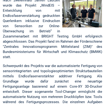
Nach zweieinhalb Jahren Laufzeit
wurde das Projekt „WindEIS –
Entwicklung von mit
Endlosfaserverstärkung gedruckten
Querlenkern inklusive Eindrucken
von Sensoriken zur Online-
Überwachung im Betrieb“ in
Zusammenarbeit mit BRIGHT Testing GmbH erfolgreich
abgeschlossen. Das Projekt fand im Rahmen der Förderschiene
"Zentrales Innovationsprogramm Mittelstand (ZIM)" des
Bundesministeriums für Wirtschaft und Klimaschutz (BMWK)
statt.
Schwerpunkt des Projekts war die automatisierte Fertigung von
sensorintegrierten und topologieoptimierten Strukturbauteilen
mittels Endlosfaserverstärkter additiver Fertigung. Als
Grundlage wurde dafür zunächst eine neuartige
Fertigungsanlage basierend auf einem Core-XY 3D-Drucker
entwickelt. Dieser sogenannte Tool-Changer ermöglicht die
automatisierte Nutzung von mehreren Druckköpfen bzw. Tools
während des Fertigungsprozesses. Die einzelnen Aufgaben