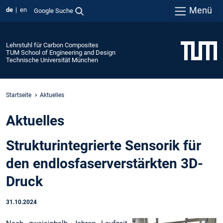
Menü
de
en
Google Suche
Lehrstuhl für Carbon Composites
TUM School of Engineering and Design
Technische Universität München
Startseite
Aktuelles
Aktuelles
Strukturintegrierte Sensorik für
den endlosfaserverstärkten 3D-
Druck
31.10.2024