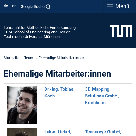
Menü
de
en
Google Suche
Lehrstuhl für Methodik der Fernerkundung
TUM School of Engineering and Design
Technische Universität München
Startseite
Team
Ehemalige Mitarbeiter:innen
Ehemalige Mitarbeiter:innen
Dr.-Ing. Tobias
3D Mapping
Koch
Solutions GmbH,
Kirchheim
Lukas Liebel,
Tensoreye GmbH,