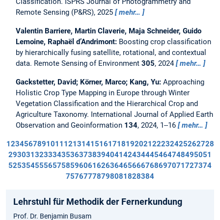
Classification.
ISPRS Journal of Photogrammetry and
Remote Sensing (P&RS), 2025
mehr…
Valentin Barriere, Martin Claverie, Maja Schneider, Guido
Lemoine, Raphaël d’Andrimont:
Boosting crop classification
by hierarchically fusing satellite, rotational, and contextual
data.
Remote Sensing of Environment
305
, 2024
mehr…
Gackstetter, David; Körner, Marco; Kang, Yu:
Approaching
Holistic Crop Type Mapping in Europe through Winter
Vegetation Classification and the Hierarchical Crop and
Agriculture Taxonomy.
International Journal of Applied Earth
Observation and Geoinformation
134
, 2024, 1--16
mehr…
1
2
3
4
5
6
7
8
9
10
11
12
13
14
15
16
17
18
19
20
21
22
23
24
25
26
27
28
29
30
31
32
33
34
35
36
37
38
39
40
41
42
43
44
45
46
47
48
49
50
51
52
53
54
55
56
57
58
59
60
61
62
63
64
65
66
67
68
69
70
71
72
73
74
75
76
77
78
79
80
81
82
83
84
Lehrstuhl für Methodik der Fernerkundung
Prof. Dr. Benjamin Busam