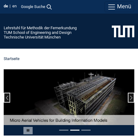
Menü
de
en
Google Suche
Lehrstuhl für Methodik der Fernerkundung
TUM School of Engineering and Design
Technische Universität München
Startseite
Vorheriger Slide
Näc
Slide 2 von 3
Carousel pausieren