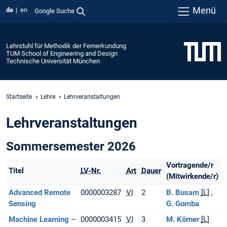
Menü
de
en
Google Suche
Lehrstuhl für Methodik der Fernerkundung
TUM School of Engineering and Design
Technische Universität München
Startseite
Lehre
Lehrveranstaltungen
Lehrveranstaltungen
Sommersemester 2026
Vortragende/r
Titel
LV-Nr.
Art
Dauer
(Mitwirkende/r)
Advanced Remote
0000003287
VI
2
B. Busam
[L]
Sensing
G. Gomba
Machine Learning –
0000003415
VI
3
M. Körner
[L]