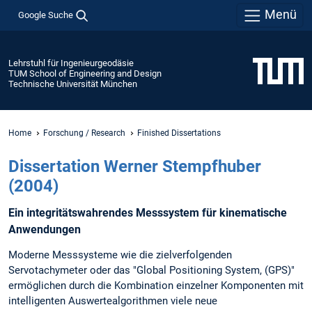
Menü
Google Suche
Lehrstuhl für Ingenieurgeodäsie
TUM School of Engineering and Design
Technische Universität München
Home
Forschung / Research
Finished Dissertations
Dissertation Werner Stempfhuber
(2004)
Ein integritätswahrendes Messsystem für kinematische
Anwendungen
Moderne Messsysteme wie die zielverfolgenden
Servotachymeter oder das "Global Positioning System, (GPS)"
ermöglichen durch die Kombination einzelner Komponenten mit
intelligenten Auswertealgorithmen viele neue