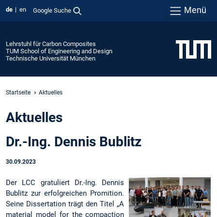
Menü
de
en
Google Suche
Lehrstuhl für Carbon Composites
TUM School of Engineering and Design
Technische Universität München
Startseite
Aktuelles
Aktuelles
Dr.-Ing. Dennis Bublitz
30.09.2023
Der LCC gratuliert Dr.-Ing. Dennis
Bublitz zur erfolgreichen Promition.
Seine Dissertation trägt den Titel „A
material model for the compaction