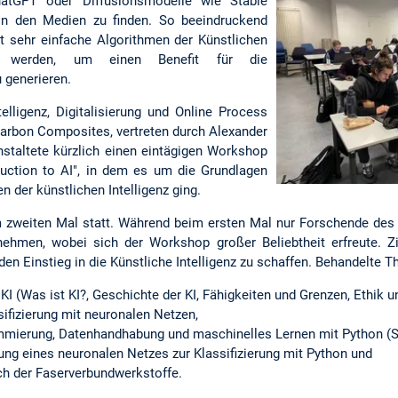
atGPT oder Diffusionsmodelle wie Stable
l in den Medien zu finden. So beeindruckend
t sehr einfache Algorithmen der Künstlichen
zt werden, um einen Benefit für die
 generieren.
lligenz, Digitalisierung und Online Process
Carbon Composites, vertreten durch Alexander
nstaltete kürzlich einen eintägigen Workshop
duction to AI", in dem es um die Grundlagen
 der künstlichen Intelligenz ging.
 zweiten Mal statt. Während beim ersten Mal nur Forschende des 
nehmen, wobei sich der Workshop großer Beliebtheit erfreute. 
den Einstieg in die Künstliche Intelligenz zu schaffen. Behandelte
KI (Was ist KI?, Geschichte der KI, Fähigkeiten und Grenzen, Ethik u
ssifizierung mit neuronalen Netzen,
ammierung, Datenhandhabung und maschinelles Lernen mit Python (Sc
lung eines neuronalen Netzes zur Klassifizierung mit Python und
ch der Faserverbundwerkstoffe.