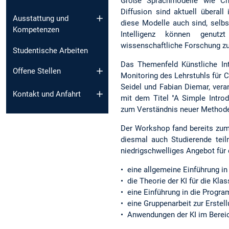
Große Sprachmodelle wie Ch
Diffusion sind aktuell überal
Ausstattung und
diese Modelle auch sind, selbs
Kompetenzen
Intelligenz können genut
wissenschaftliche Forschung zu
Studentische Arbeiten
Das Themenfeld Künstliche Inte
Offene Stellen
Monitoring des Lehrstuhls für 
Seidel und Fabian Diemar, vera
Kontakt und Anfahrt
mit dem Titel "A Simple Intro
zum Verständnis neuer Methoden
Der Workshop fand bereits zum
diesmal auch Studierende teil
niedrigschwelliges Angebot für 
• eine allgemeine Einführung in 
• die Theorie der KI für die Kla
• eine Einführung in die Progr
• eine Gruppenarbeit zur Erstel
• Anwendungen der KI im Berei