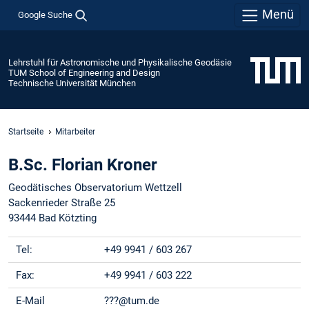
Menü
Google Suche
Lehrstuhl für Astronomische und Physikalische Geodäsie
TUM School of Engineering and Design
Technische Universität München
Startseite
Mitarbeiter
B.Sc. Florian Kroner
Geodätisches Observatorium Wettzell
Sackenrieder Straße 25
93444 Bad Kötzting
Tel:
+49 9941 / 603 267
Fax:
+49 9941 / 603 222
E-Mail
???@tum.de