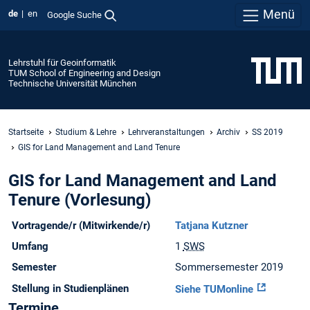
Menü
de
en
Google Suche
Lehrstuhl für Geoinformatik
TUM School of Engineering and Design
Technische Universität München
Startseite
Studium & Lehre
Lehrveranstaltungen
Archiv
SS 2019
GIS for Land Management and Land Tenure
GIS for Land Management and Land
Tenure (Vorlesung)
Vortragende/r (Mitwirkende/r)
Tatjana Kutzner
Umfang
1
SWS
Semester
Sommersemester 2019
Stellung in Studienplänen
Siehe TUMonline
Termine