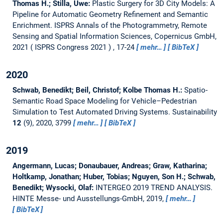
Thomas H.; Stilla, Uwe:
Plastic Surgery for 3D City Models: A
Pipeline for Automatic Geometry Refinement and Semantic
Enrichment.
ISPRS Annals of the Photogrammetry, Remote
Sensing and Spatial Information Sciences, Copernicus GmbH,
2021
ISPRS Congress 2021
, 17-24
mehr…
BibTeX
2020
Schwab, Benedikt; Beil, Christof; Kolbe Thomas H.:
Spatio-
Semantic Road Space Modeling for Vehicle–Pedestrian
Simulation to Test Automated Driving Systems.
Sustainability
12
(9), 2020, 3799
mehr…
BibTeX
2019
Angermann, Lucas; Donaubauer, Andreas; Graw, Katharina;
Holtkamp, Jonathan; Huber, Tobias; Nguyen, Son H.; Schwab,
Benedikt; Wysocki, Olaf:
INTERGEO 2019 TREND ANALYSIS.
HINTE Messe- und Ausstellungs-GmbH, 2019,
mehr…
BibTeX