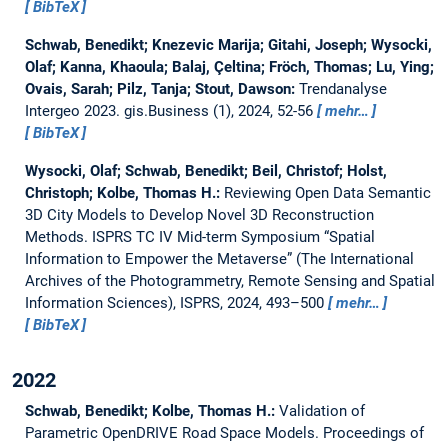
BibTeX
Schwab, Benedikt; Knezevic Marija; Gitahi, Joseph; Wysocki,
Olaf; Kanna, Khaoula; Balaj, Çeltina; Fröch, Thomas; Lu, Ying;
Ovais, Sarah; Pilz, Tanja; Stout, Dawson:
Trendanalyse
Intergeo 2023.
gis.Business (1), 2024, 52-56
mehr…
BibTeX
Wysocki, Olaf; Schwab, Benedikt; Beil, Christof; Holst,
Christoph; Kolbe, Thomas H.:
Reviewing Open Data Semantic
3D City Models to Develop Novel 3D Reconstruction
Methods.
ISPRS TC IV Mid-term Symposium “Spatial
Information to Empower the Metaverse” (The International
Archives of the Photogrammetry, Remote Sensing and Spatial
Information Sciences), ISPRS, 2024, 493–500
mehr…
BibTeX
2022
Schwab, Benedikt; Kolbe, Thomas H.:
Validation of
Parametric OpenDRIVE Road Space Models.
Proceedings of