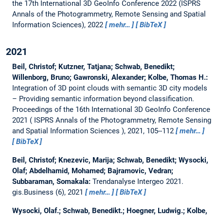
the 17th International 3D GeoInfo Conference 2022 (ISPRS
Annals of the Photogrammetry, Remote Sensing and Spatial
Information Sciences), 2022
mehr…
BibTeX
2021
Beil, Christof; Kutzner, Tatjana; Schwab, Benedikt;
Willenborg, Bruno; Gawronski, Alexander; Kolbe, Thomas H.:
Integration of 3D point clouds with semantic 3D city models
– Providing semantic information beyond classification.
Proceedings of the 16th International 3D GeoInfo Conference
2021 ( ISPRS Annals of the Photogrammetry, Remote Sensing
and Spatial Information Sciences ), 2021, 105--112
mehr…
BibTeX
Beil, Christof; Knezevic, Marija; Schwab, Benedikt; Wysocki,
Olaf; Abdelhamid, Mohamed; Bajramovic, Vedran;
Subbaraman, Somakala:
Trendanalyse Intergeo 2021.
gis.Business (6), 2021
mehr…
BibTeX
Wysocki, Olaf.; Schwab, Benedikt.; Hoegner, Ludwig.; Kolbe,