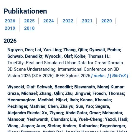
Publikationen
2026
2025
2024
2022
2021
2020
2019
2018
2026
Nguyen, Doc; Lai, Yan-Ling; Zhang, Qilin; Gyawali, Prabin;
Schwab, Benedikt; Wysocki, Olaf; Kolbe, Thomas H.:
TrueCity: Real and Simulated Urban Data for Cross-Domain
3D Scene Understanding.
International Conference on 3D
Vision 2026 (3DV 2026), IEEE Xplore, 2026
mehr…
BibTeX
Wysocki, Olaf; Schwab, Benedikt; Biswanath, Manoj Kumar;
Greza, Michael; Zhang, Qilin; Zhu, Jingwei; Froech, Thomas;
Heeramaglore, Medhini; Hijazi, Ihab; Kanna, Khaoula;
Pechinger, Mathias; Chen, Zhaiyu; Sun, Yao; Segura,
Alejandro Rueda; Xu, Ziyang; AbdelGafar, Omar; Mehranfar,
Mansour; Yeshwanth, Chandan; Liu, Yueh-Cheng; Yazdi, Hadi;
Wang, Jiapan; Auer, Stefan; Anders, Katharina; Bogenberger,