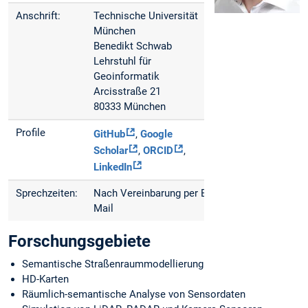
Anschrift:
Technische Universität
München
Benedikt Schwab
Lehrstuhl für
Geoinformatik
Arcisstraße 21
80333 München
Profile
GitHub
,
Google
Scholar
,
ORCID
,
LinkedIn
Sprechzeiten:
Nach Vereinbarung per E-
Mail
Forschungsgebiete
Semantische Straßenraummodellierung
HD-Karten
Räumlich-semantische Analyse von Sensordaten