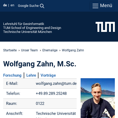
Menü
de
en
Google Suche
Lehrstuhl für Geoinformatik
TUM School of Engineering and Design
Technische Universität München
Startseite
Unser Team
Ehemalige
Wolfgang Zahn
Wolfgang Zahn, M.Sc.
Forschung
Lehre
Vorträge
E-Mail:
wolfgang.zahn@tum.de
Telefon:
+49.89.289.25248
Raum:
0122
Anschrift:
Technische Universität