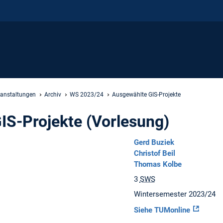
ranstaltungen
Archiv
WS 2023/24
Ausgewählte GIS-Projekte
IS-Projekte (Vorlesung)
Gerd Buziek
Christof Beil
Thomas Kolbe
3
SWS
Wintersemester 2023/24
Siehe TUMonline