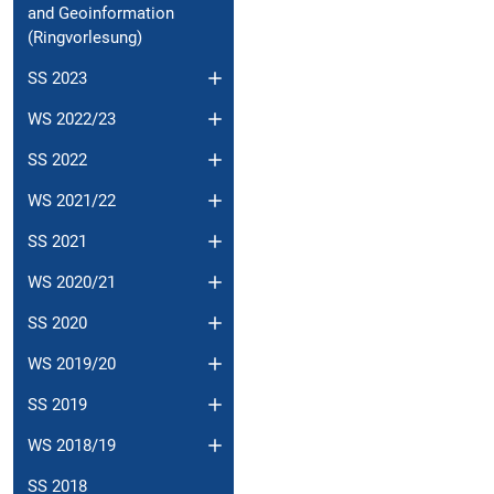
and Geoinformation
(Ringvorlesung)
SS 2023
WS 2022/23
SS 2022
WS 2021/22
SS 2021
WS 2020/21
SS 2020
WS 2019/20
SS 2019
WS 2018/19
SS 2018