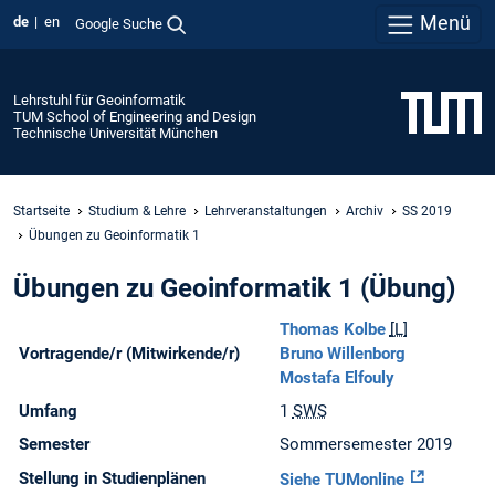
Menü
de
en
Google Suche
Lehrstuhl für Geoinformatik
TUM School of Engineering and Design
Technische Universität München
Startseite
Studium & Lehre
Lehrveranstaltungen
Archiv
SS 2019
Übungen zu Geoinformatik 1
Übungen zu Geoinformatik 1 (Übung)
Thomas Kolbe
[L]
Vortragende/r (Mitwirkende/r)
Bruno Willenborg
Mostafa Elfouly
Umfang
1
SWS
Semester
Sommersemester 2019
Stellung in Studienplänen
Siehe TUMonline