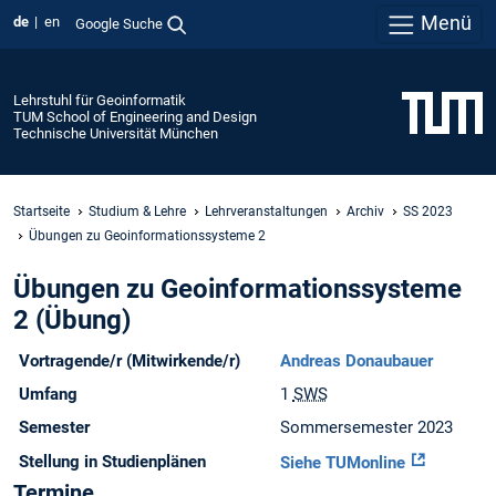
Menü
de
en
Google Suche
Lehrstuhl für Geoinformatik
TUM School of Engineering and Design
Technische Universität München
Startseite
Studium & Lehre
Lehrveranstaltungen
Archiv
SS 2023
Übungen zu Geoinformationssysteme 2
Übungen zu Geoinformationssysteme
2 (Übung)
Vortragende/r (Mitwirkende/r)
Andreas Donaubauer
Umfang
1
SWS
Semester
Sommersemester 2023
Stellung in Studienplänen
Siehe TUMonline
Termine