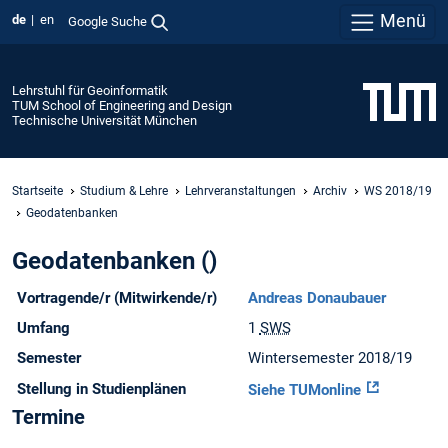
Menü
de
en
Google Suche
Lehrstuhl für Geoinformatik
TUM School of Engineering and Design
Technische Universität München
Startseite
Studium & Lehre
Lehrveranstaltungen
Archiv
WS 2018/19
Geodatenbanken
Geodatenbanken ()
Vortragende/r (Mitwirkende/r)
Andreas Donaubauer
Umfang
1
SWS
Semester
Wintersemester 2018/19
Stellung in Studienplänen
Siehe TUMonline
Termine