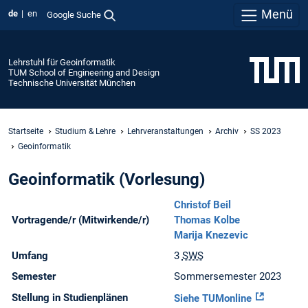
Menü
de
en
Google Suche
Lehrstuhl für Geoinformatik
TUM School of Engineering and Design
Technische Universität München
Startseite
Studium & Lehre
Lehrveranstaltungen
Archiv
SS 2023
Geoinformatik
Geoinformatik (Vorlesung)
Christof Beil
Vortragende/r (Mitwirkende/r)
Thomas Kolbe
Marija Knezevic
Umfang
3
SWS
Semester
Sommersemester 2023
Stellung in Studienplänen
Siehe TUMonline