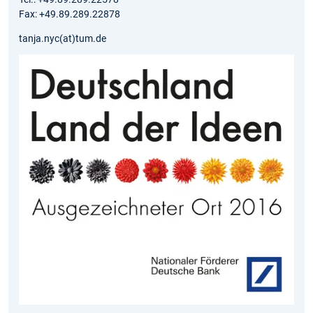
Fax: +49.89.289.22878
tanja.nyc(at)tum.de