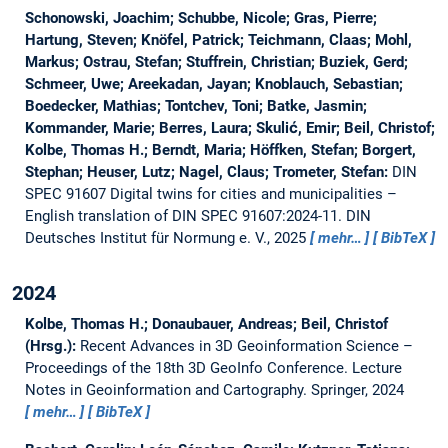
Schonowski, Joachim; Schubbe, Nicole; Gras, Pierre;
Hartung, Steven; Knöfel, Patrick; Teichmann, Claas; Mohl,
Markus; Ostrau, Stefan; Stuffrein, Christian; Buziek, Gerd;
Schmeer, Uwe; Areekadan, Jayan; Knoblauch, Sebastian;
Boedecker, Mathias; Tontchev, Toni; Batke, Jasmin;
Kommander, Marie; Berres, Laura; Skulić, Emir; Beil, Christof;
Kolbe, Thomas H.; Berndt, Maria; Höffken, Stefan; Borgert,
Stephan; Heuser, Lutz; Nagel, Claus; Trometer, Stefan:
DIN
SPEC 91607 Digital twins for cities and municipalities –
English translation of DIN SPEC 91607:2024-11.
DIN
Deutsches Institut für Normung e. V., 2025
mehr…
BibTeX
2024
Kolbe, Thomas H.; Donaubauer, Andreas; Beil, Christof
(Hrsg.):
Recent Advances in 3D Geoinformation Science –
Proceedings of the 18th 3D GeoInfo Conference.
Lecture
Notes in Geoinformation and Cartography. Springer, 2024
mehr…
BibTeX