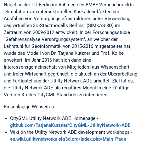
Nagel an der TU Berlin im Rahmen des BMBF-Verbundprojekts
"Simulation von intersektoriellen Kaskadeneffekten bei
Ausfällen von Versorgungsinfrastrukturen unter Verwendung
des virtuellen 3D-Stadtmodells Berlins" (SIMKAS 3D) im
Zeitraum von 2009-2012 entwickelt. In der Forschungsstudie
"Gefahrenanalyse Versorgungssystem", an welcher der
Lehrstuhl für Geoinformatik von 2015-2016 mitgearbeitet hat,
wurde das Modell von Dr. Tatjana Kutzner und Prof. Kolbe
erweitert. Im Jahr 2016 hat sich dann eine
Interessensgemeinschaft von Mitgliedern aus Wissenschaft
und freier Wirtschaft gegründet, die aktuell an der Überarbeitung
und Fertigstellung der Utility Network ADE arbeitet. Ziel ist es,
die Utility Network ADE als reguläres Modul in eine künftige
Version 3.x des CityGML-Standards zu integrieren.
Einschlägige Webseiten:
CityGML Utility Network ADE Homepage -
github.com/TatjanaKutzner/CityGML-UtilityNetwork-ADE
Wiki on the Utility Network ADE development workshops -
en.wiki.utilitynetworks.sig3d.org/index.php/Main_Page