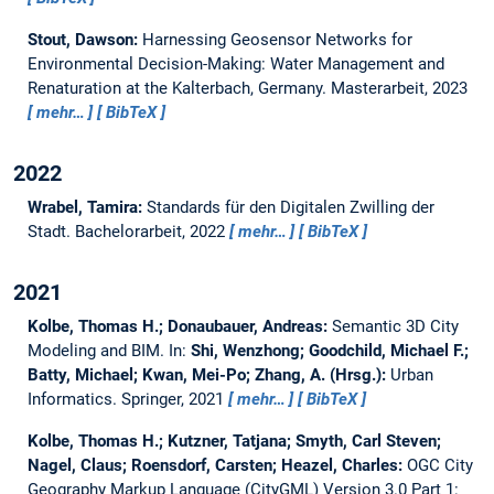
Stout, Dawson:
Harnessing Geosensor Networks for
Environmental Decision-Making: Water Management and
Renaturation at the Kalterbach, Germany.
Masterarbeit,
2023
mehr…
BibTeX
2022
Wrabel, Tamira:
Standards für den Digitalen Zwilling der
Stadt.
Bachelorarbeit,
2022
mehr…
BibTeX
2021
Kolbe, Thomas H.; Donaubauer, Andreas:
Semantic 3D City
Modeling and BIM.
In:
Shi, Wenzhong; Goodchild, Michael F.;
Batty, Michael; Kwan, Mei-Po; Zhang, A. (Hrsg.):
Urban
Informatics. Springer, 2021
mehr…
BibTeX
Kolbe, Thomas H.; Kutzner, Tatjana; Smyth, Carl Steven;
Nagel, Claus; Roensdorf, Carsten; Heazel, Charles:
OGC City
Geography Markup Language (CityGML) Version 3.0 Part 1: