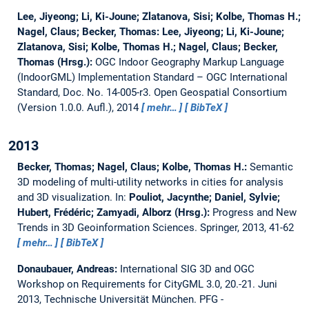
Lee, Jiyeong; Li, Ki-Joune; Zlatanova, Sisi; Kolbe, Thomas H.;
Nagel, Claus; Becker, Thomas:
Lee, Jiyeong; Li, Ki-Joune;
Zlatanova, Sisi; Kolbe, Thomas H.; Nagel, Claus; Becker,
Thomas (Hrsg.):
OGC Indoor Geography Markup Language
(IndoorGML) Implementation Standard – OGC International
Standard, Doc. No. 14-005-r3.
Open Geospatial Consortium
(Version 1.0.0. Aufl.), 2014
mehr…
BibTeX
2013
Becker, Thomas; Nagel, Claus; Kolbe, Thomas H.:
Semantic
3D modeling of multi-utility networks in cities for analysis
and 3D visualization.
In:
Pouliot, Jacynthe; Daniel, Sylvie;
Hubert, Frédéric; Zamyadi, Alborz (Hrsg.):
Progress and New
Trends in 3D Geoinformation Sciences. Springer, 2013, 41-62
mehr…
BibTeX
Donaubauer, Andreas:
International SIG 3D and OGC
Workshop on Requirements for CityGML 3.0, 20.-21. Juni
2013, Technische Universität München.
PFG -