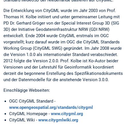
Standard IMGeo3D der Niederlande basieren auf CityGML.
Die Entwicklung von CityGML wurde im Jahr 2003 von Prof.
Thomas H. Kolbe initiiert und unter gemeinsamer Leitung mit
PD Dr. Gerhard Gröger von der Special Interest Group 3D (SIG
3D) der Initiative Geodateninfrastruktur NRW (GDI NRW)
entwickelt. Ende 2004 wurde CityGML erstmals im OGC
vorgestellt; kurz darauf wurde im OGC die CityGML Standards
Working Group (CityGML SWG) gegründet. Im Jahr 2008 wurde
die Version 1.0.0 als internationaler Standard verabschiedet.
2012 folgte die Version 2.0.0. Prof. Kolbe ist Ko-Autor beider
Versionen und der Lehrstuhl für Geoinformatik koordiniert
derzeit die begonnene Erstellung des Spezifikationsdokuments
und der Datenmodelle für die anstehende Version 3.0.0.
Einschlägige Webseiten:
OGC CityGML Standard -
www.opengeospatial.org/standards/citygml
CityGML Homepage -
www.citygml.org
CityGML Wiki -
www.citygmlwiki.org