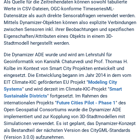
Als Quelle für die Zeitreihendaten können sowohl tabulierte
Werte in CSV-Dateien, OGC-konforme TimeseriesML-
Datensätze als auch direkte Sensorabfragen verwendet werden.
Mittels Dynamizer-Objekten können also explizite Verbindungen
zwischen Sensoren inkl. ihrer Beobachtungen und spezifischen
Eigenschaften/Attributen eines Objekts in einem 3D-
Stadtmodell hergestellt werden.
Die Dynamizer ADE wurde und wird am Lehrstuhl für
Geoinformatik von Kanishk Chaturvedi und Prof. Thomas H.
Kolbe im Kontext von Smart City Projekten entwickelt und
eingesetzt. Die Entwicklung begann im Jahr 2014 in dem vom
EIT Climate-KIC geförderten EU Projekt "
Modeling City
Systems
" und wird derzeit im Climate-KIC-Projekt "
Smart
Sustainable Districts
" fortgesetzt. Im Rahmen des
internationalen Projekts "
Future Cities Pilot - Phase 1
" des
Open Geospatial Consortiums wurde die Dynamizer ADE
implementiert und zur Kopplung von 3D-Stadtmodellen mit
Simulationen verwendet. Es ist geplant, das Dynamizer-Konzept
als Bestandteil der nächsten Version des CityGML-Standards
(Version 3.0.0) aufzunehmen.