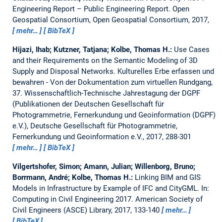
Engineering Report – Public Engineering Report.
Open
Geospatial Consortium, Open Geospatial Consortium, 2017,
mehr…
BibTeX
Hijazi, Ihab; Kutzner, Tatjana; Kolbe, Thomas H.:
Use Cases
and their Requirements on the Semantic Modeling of 3D
Supply and Disposal Networks.
Kulturelles Erbe erfassen und
bewahren - Von der Dokumentation zum virtuellen Rundgang,
37. Wissenschaftlich-Technische Jahrestagung der DGPF
(Publikationen der Deutschen Gesellschaft für
Photogrammetrie, Fernerkundung und Geoinformation (DGPF)
e.V.), Deutsche Gesellschaft für Photogrammetrie,
Fernerkundung und Geoinformation e.V., 2017, 288-301
mehr…
BibTeX
Vilgertshofer, Simon; Amann, Julian; Willenborg, Bruno;
Borrmann, André; Kolbe, Thomas H.:
Linking BIM and GIS
Models in Infrastructure by Example of IFC and CityGML.
In:
Computing in Civil Engineering 2017. American Society of
Civil Engineers (ASCE) Library, 2017, 133-140
mehr…
BibTeX