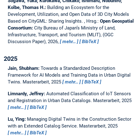
Sogawa, Yuka; Kurokawa, Chikako; Ishimaru, Nobuhiro;
Kolbe, Thomas H.:
Building an Ecosystem for the
Development, Utilization, and Open Data of 3D City Models
Based on CityGML: Sharing Insights.
, Hrsg.:
Open Geospatial
Consortium:
City Bureau of Japan’s Ministry of Land,
Infrastructure, Transport, and Tourism (MLIT), (OGC
Discussion Paper), 2026,
mehr…
BibTeX
2025
Jain, Shubham:
Towards a Standardized Description
Framework for AI Models and Training Data in Urban Digital
Twins.
Masterarbeit,
2025
mehr…
BibTeX
Limnardy, Jeffrey:
Automated Classification of IoT Sensors
and Registration in Urban Data Catalogs.
Masterarbeit,
2025
mehr…
BibTeX
Lu, Ying:
Managing Digital Twins in the Construction Sector
with an Extended Catalog Service.
Masterarbeit,
2025
mehr…
BibTeX