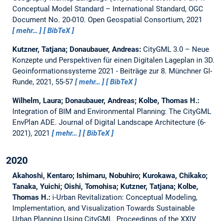
Conceptual Model Standard – International Standard, OGC
Document No. 20-010.
Open Geospatial Consortium, 2021
mehr…
BibTeX
Kutzner, Tatjana; Donaubauer, Andreas:
CityGML 3.0 – Neue
Konzepte und Perspektiven für einen Digitalen Lageplan in 3D.
Geoinformationssysteme 2021 - Beiträge zur 8. Münchner GI-
Runde, 2021, 55-57
mehr…
BibTeX
Wilhelm, Laura; Donaubauer, Andreas; Kolbe, Thomas H.:
Integration of BIM and Environmental Planning: The CityGML
EnvPlan ADE.
Journal of Digital Landscape Architecture (6-
2021), 2021
mehr…
BibTeX
2020
Akahoshi, Kentaro; Ishimaru, Nobuhiro; Kurokawa, Chikako;
Tanaka, Yuichi; Oishi, Tomohisa; Kutzner, Tatjana; Kolbe,
Thomas H.:
i-Urban Revitalization: Conceptual Modeling,
Implementation, and Visualization Towards Sustainable
Urban Planning Using CityGML.
Proceedings of the XXIV