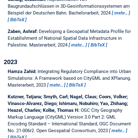
Baugrundaufschlüssen in 3D-Geoinformationssystemen am
Beispiel der Deutschen Bahn.
Bachelorarbeit,
2024
mehr…
BibTeX
Zaben, Ashraf:
Developing a Geospatial Metadata Profile for
Establishment of National Spatial Data Infrastructure in
Palestine.
Masterarbeit,
2024
mehr…
BibTeX
2023
Hamza Zahid:
Integrating Regulatory Compliance into Urban
Simulations: A Framework based on CityGML and XPlanung.
Masterarbeit,
2023
mehr…
BibTeX
Kutzner, Tatjana; Smyth, Carl; Nagel, Claus; Coors, Volker;
Vinasco-Alvarez, Diego; Ishimaru, Nobuhiro; Yao, Zhihang;
Heazel, Charles; Kolbe, Thomas H:
OGC City Geography
Markup Language (CityGML) Version 3.0 Part 2: GML
Encoding Standard – International Standard, OGC Document
No. 21-006r2.
Open Geospatial Consortium, 2023
mehr…
BibTeX