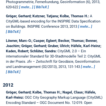
Photogrammetrie, Fernerkundung, Geoinformation (6), 2013,
620-622
mehr…
BibTeX
Gröger, Gerhard; Kutzner, Tatjana; Kolbe, Thomas H.:
A
CityGML-based encoding for the INSPIRE Data Specification
on Buildings.
INSPIRE Conference 2013, 2013
mehr…
BibTeX
Löwner, Marc-O.; Casper, Egbert; Becker, Thomas; Benner,
Joachim; Gröger, Gerhard; Gruber, Ulrich; Häfele, Karl-Heinz;
Kaden, Robert; Schlüter, Sandra:
CityGML 2.0 – Ein
internationaler Standard für 3D-Stadtmodelle Teil 2: CityGML
in der Praxis.
zfv – Zeitschrift für Geodäsie, Geoinformation
und Landmanagement (02/2013), 2013, 131-143
mehr…
BibTeX
2012
Gröger, Gerhard; Kolbe, Thomas H.; Nagel, Claus; Häfele,
Karl-Heinz:
OGC City Geography Markup Language (CityGML)
Encoding Standard – OGC Document No. 12-019.
Open