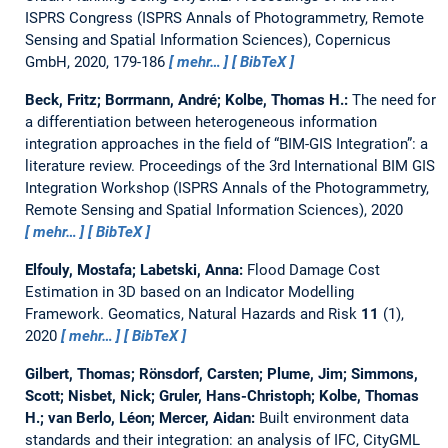
ISPRS Congress (ISPRS Annals of Photogrammetry, Remote
Sensing and Spatial Information Sciences), Copernicus
GmbH, 2020, 179-186
mehr…
BibTeX
Beck, Fritz; Borrmann, André; Kolbe, Thomas H.:
The need for
a differentiation between heterogeneous information
integration approaches in the field of “BIM-GIS Integration”: a
literature review.
Proceedings of the 3rd International BIM GIS
Integration Workshop (ISPRS Annals of the Photogrammetry,
Remote Sensing and Spatial Information Sciences), 2020
mehr…
BibTeX
Elfouly, Mostafa; Labetski, Anna:
Flood Damage Cost
Estimation in 3D based on an Indicator Modelling
Framework.
Geomatics, Natural Hazards and Risk
11
(1),
2020
mehr…
BibTeX
Gilbert, Thomas; Rönsdorf, Carsten; Plume, Jim; Simmons,
Scott; Nisbet, Nick; Gruler, Hans-Christoph; Kolbe, Thomas
H.; van Berlo, Léon; Mercer, Aidan:
Built environment data
standards and their integration: an analysis of IFC, CityGML