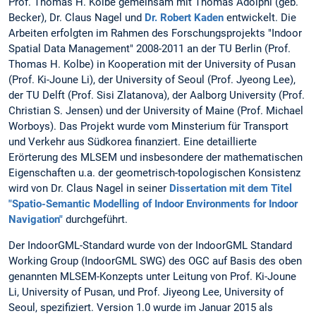
Prof. Thomas H. Kolbe gemeinsam mit Thomas Adolphi (geb.
Becker), Dr. Claus Nagel und
Dr. Robert Kaden
entwickelt. Die
Arbeiten erfolgten im Rahmen des Forschungsprojekts "Indoor
Spatial Data Management" 2008-2011 an der TU Berlin (Prof.
Thomas H. Kolbe) in Kooperation mit der University of Pusan
(Prof. Ki-Joune Li), der University of Seoul (Prof. Jyeong Lee),
der TU Delft (Prof. Sisi Zlatanova), der Aalborg University (Prof.
Christian S. Jensen) und der University of Maine (Prof. Michael
Worboys). Das Projekt wurde vom Minsterium für Transport
und Verkehr aus Südkorea finanziert. Eine detaillierte
Erörterung des MLSEM und insbesondere der mathematischen
Eigenschaften u.a. der geometrisch-topologischen Konsistenz
wird von Dr. Claus Nagel in seiner
Dissertation mit dem Titel
"Spatio-Semantic Modelling of Indoor Environments for Indoor
Navigation"
durchgeführt.
Der IndoorGML-Standard wurde von der IndoorGML Standard
Working Group (IndoorGML SWG) des OGC auf Basis des oben
genannten MLSEM-Konzepts unter Leitung von Prof. Ki-Joune
Li, University of Pusan, und Prof. Jiyeong Lee, University of
Seoul, spezifiziert. Version 1.0 wurde im Januar 2015 als