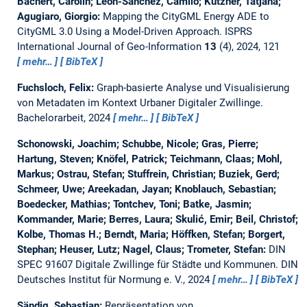
Bachert, Carolin; León-Sánchez, Camilo; Kutzner, Tatjana;
Agugiaro, Giorgio:
Mapping the CityGML Energy ADE to
CityGML 3.0 Using a Model-Driven Approach.
ISPRS
International Journal of Geo-Information
13
(4), 2024, 121
mehr…
BibTeX
Fuchsloch, Felix:
Graph-basierte Analyse und Visualisierung
von Metadaten im Kontext Urbaner Digitaler Zwillinge.
Bachelorarbeit,
2024
mehr…
BibTeX
Schonowski, Joachim; Schubbe, Nicole; Gras, Pierre;
Hartung, Steven; Knöfel, Patrick; Teichmann, Claas; Mohl,
Markus; Ostrau, Stefan; Stuffrein, Christian; Buziek, Gerd;
Schmeer, Uwe; Areekadan, Jayan; Knoblauch, Sebastian;
Boedecker, Mathias; Tontchev, Toni; Batke, Jasmin;
Kommander, Marie; Berres, Laura; Skulić, Emir; Beil, Christof;
Kolbe, Thomas H.; Berndt, Maria; Höffken, Stefan; Borgert,
Stephan; Heuser, Lutz; Nagel, Claus; Trometer, Stefan:
DIN
SPEC 91607 Digitale Zwillinge für Städte und Kommunen.
DIN
Deutsches Institut für Normung e. V., 2024
mehr…
BibTeX
Sändig, Sebastian:
Repräsentation von