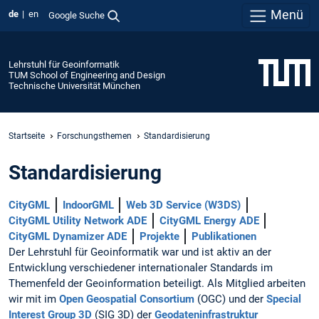
Menü
de
en
Google Suche
Lehrstuhl für Geoinformatik
TUM School of Engineering and Design
Technische Universität München
Startseite
Forschungsthemen
Standardisierung
Standardisierung
CityGML
IndoorGML
Web 3D Service (W3DS)
CityGML Utility Network ADE
CityGML Energy ADE
CityGML Dynamizer ADE
Projekte
Publikationen
Der Lehrstuhl für Geoinformatik war und ist aktiv an der
Entwicklung verschiedener internationaler Standards im
Themenfeld der Geoinformation beteiligt. Als Mitglied arbeiten
wir mit im
Open Geospatial Consortium
(OGC) und der
Special
Interest Group 3D
(SIG 3D) der
Geodateninfrastruktur