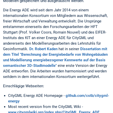
Modellen gespeichert und ausgetauscht werden.
Die Energy ADE wird seit dem Jahr 2014 von einem
internationalen Konsortium von Mitgliedern aus Wissenschaft,
freier Wirtschaft und Verwaltung entwickelt. Die Ursprünge
entstammen einerseits den Forschungsarbeiten der HFT
Stuttgart (Prof. Volker Coors, Romain Nouvel) und des EIFER-
Instituts des KIT an einer Energy ADE für CityGML und
andererseits den Modellierungsarbeiten des Lehrstuhls für
Geoinformatik.
Dr. Robert Kaden
hat in seiner
Dissertation mit
dem Titel "Berechnung der Energiebedarfe von Wohngebäuden
und Modellierung energiebezogener Kennwerte auf der Basis
semantischer 3D-Stadtmodelle"
eine erste Version der Energy
ADE entworfen. Die Arbeiten wurden harmonisiert und werden
seitdem in dem internationalen Konsortium weitergeführt.
Einschlägige Webseiten:
CityGML Energy ADE Homepage -
github.com/cstb/citygml-
energy
Most recent version from the CityGML Wiki -
www.citygmlwiki.org/index.php/CityGML_Energy_ADE