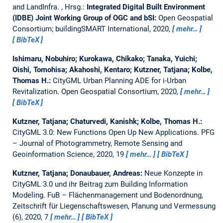
and LandInfra.
, Hrsg.:
Integrated Digital Built Environment
(IDBE) Joint Working Group of OGC and bSI:
Open Geospatial
Consortium; buildingSMART International, 2020,
mehr…
BibTeX
Ishimaru, Nobuhiro; Kurokawa, Chikako; Tanaka, Yuichi;
Oishi, Tomohisa; Akahoshi, Kentaro; Kutzner, Tatjana; Kolbe,
Thomas H.:
CityGML Urban Planning ADE for i-Urban
Revitalization.
Open Geospatial Consortium, 2020,
mehr…
BibTeX
Kutzner, Tatjana; Chaturvedi, Kanishk; Kolbe, Thomas H.:
CityGML 3.0: New Functions Open Up New Applications.
PFG
– Journal of Photogrammetry, Remote Sensing and
Geoinformation Science, 2020, 19
mehr…
BibTeX
Kutzner, Tatjana; Donaubauer, Andreas:
Neue Konzepte in
CityGML 3.0 und ihr Beitrag zum Building Information
Modeling.
FuB – Flächenmanagement und Bodenordnung,
Zeitschrift für Liegenschaftswesen, Planung und Vermessung
(6), 2020, 7
mehr…
BibTeX