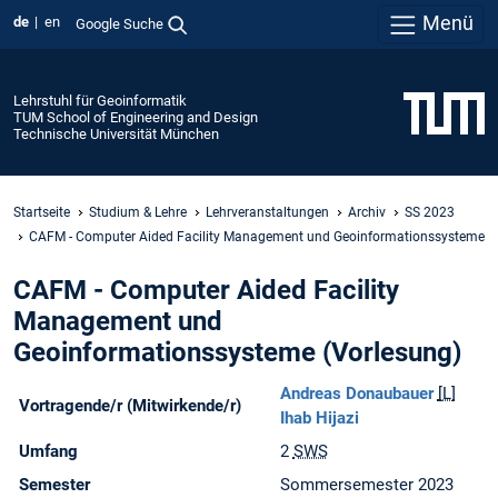
Menü
de
en
Google Suche
Lehrstuhl für Geoinformatik
TUM School of Engineering and Design
Technische Universität München
Startseite
Studium & Lehre
Lehrveranstaltungen
Archiv
SS 2023
CAFM - Computer Aided Facility Management und Geoinformationssysteme
CAFM - Computer Aided Facility
Management und
Geoinformationssysteme (Vorlesung)
Andreas Donaubauer
[L]
Vortragende/r (Mitwirkende/r)
Ihab Hijazi
Umfang
2
SWS
Semester
Sommersemester 2023