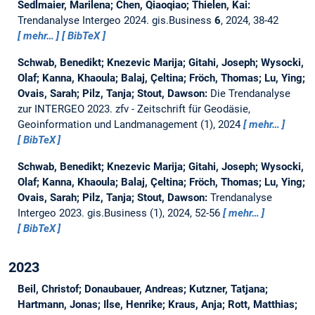
Sedlmaier, Marilena; Chen, Qiaoqiao; Thielen, Kai:
Trendanalyse Intergeo 2024.
gis.Business
6
, 2024, 38-42
mehr…
BibTeX
Schwab, Benedikt; Knezevic Marija; Gitahi, Joseph; Wysocki,
Olaf; Kanna, Khaoula; Balaj, Çeltina; Fröch, Thomas; Lu, Ying;
Ovais, Sarah; Pilz, Tanja; Stout, Dawson:
Die Trendanalyse
zur INTERGEO 2023.
zfv - Zeitschrift für Geodäsie,
Geoinformation und Landmanagement (1), 2024
mehr…
BibTeX
Schwab, Benedikt; Knezevic Marija; Gitahi, Joseph; Wysocki,
Olaf; Kanna, Khaoula; Balaj, Çeltina; Fröch, Thomas; Lu, Ying;
Ovais, Sarah; Pilz, Tanja; Stout, Dawson:
Trendanalyse
Intergeo 2023.
gis.Business (1), 2024, 52-56
mehr…
BibTeX
2023
Beil, Christof; Donaubauer, Andreas; Kutzner, Tatjana;
Hartmann, Jonas; Ilse, Henrike; Kraus, Anja; Rott, Matthias;