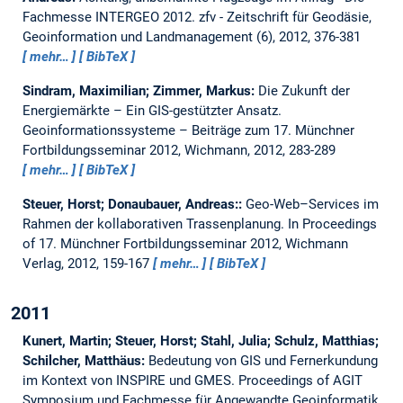
Fachmesse INTERGEO 2012.
zfv - Zeitschrift für Geodäsie,
Geoinformation und Landmanagement (6), 2012, 376-381
mehr…
BibTeX
Sindram, Maximilian; Zimmer, Markus:
Die Zukunft der
Energiemärkte – Ein GIS-gestützter Ansatz.
Geoinformationssysteme – Beiträge zum 17. Münchner
Fortbildungsseminar 2012, Wichmann, 2012, 283-289
mehr…
BibTeX
Steuer, Horst; Donaubauer, Andreas::
Geo-Web–Services im
Rahmen der kollaborativen Trassenplanung.
In Proceedings
of 17. Münchner Fortbildungsseminar 2012, Wichmann
Verlag, 2012, 159-167
mehr…
BibTeX
2011
Kunert, Martin; Steuer, Horst; Stahl, Julia; Schulz, Matthias;
Schilcher, Matthäus:
Bedeutung von GIS und Fernerkundung
im Kontext von INSPIRE und GMES.
Proceedings of AGIT
Symposium und Fachmesse für Angewandte Geoinformatik,