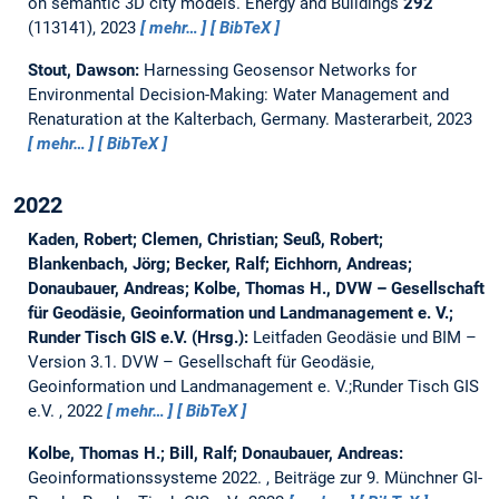
on semantic 3D city models.
Energy and Buildings
292
(113141), 2023
mehr…
BibTeX
Stout, Dawson:
Harnessing Geosensor Networks for
Environmental Decision-Making: Water Management and
Renaturation at the Kalterbach, Germany.
Masterarbeit,
2023
mehr…
BibTeX
2022
Kaden, Robert; Clemen, Christian; Seuß, Robert;
Blankenbach, Jörg; Becker, Ralf; Eichhorn, Andreas;
Donaubauer, Andreas; Kolbe, Thomas H., DVW – Gesellschaft
für Geodäsie, Geoinformation und Landmanagement e. V.;
Runder Tisch GIS e.V. (Hrsg.):
Leitfaden Geodäsie und BIM –
Version 3.1.
DVW – Gesellschaft für Geodäsie,
Geoinformation und Landmanagement e. V.;Runder Tisch GIS
e.V. , 2022
mehr…
BibTeX
Kolbe, Thomas H.; Bill, Ralf; Donaubauer, Andreas:
Geoinformationssysteme 2022.
, Beiträge zur 9. Münchner GI-