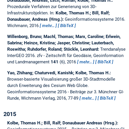
Donaubauer, Andreas; Esch, Roman; Kolbe, Thomas H.:
Prozedurale Verfahren zur Generierung von 3D-
Infrastrukturobjekten.
In:
Kolbe, Thomas H.; Bill, Ralf;
Donaubauer, Andreas (Hrsg.):
Geoinformationssysteme 2016.
Wichmann, 2016
mehr…
BibTeX
Willenborg, Bruno; Machl, Thomas; Marx, Caroline; Erlwein,
Sabrina; Heinze, Kristina; Jasper, Christine; Lauterbach,
Roswitha; Ruhdorfer, Roland; Stöckle, Leonhard:
Trendanalyse
InterGEO 2016.
zfv - Zeitschrift für Geodäsie, Geoinformation
und Landmanagement
141
(6), 2016
mehr…
BibTeX
Yao, Zhihang; Chaturvedi, Kanishk; Kolbe, Thomas H.:
Browser-basierte Visualisierung großer 3D-Stadtmodelle
durch Erweiterung des Cesium Web Globe.
Geoinformationssysteme 2016 - Beiträge zur 3. Münchner GI-
Runde, Wichmann Verlag, 2016, 77-89
mehr…
BibTeX
2015
Kolbe, Thomas H.; Bill, Ralf; Donaubauer Andreas (Hrsg.):