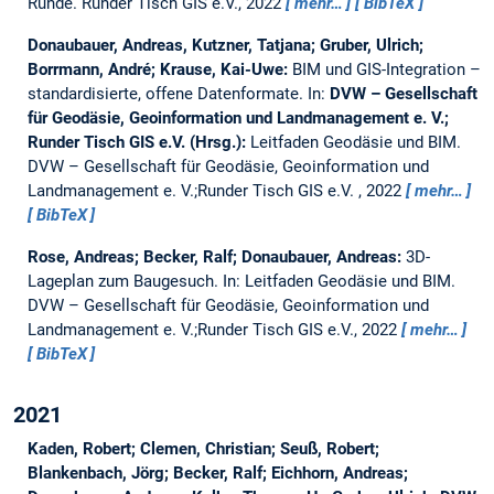
Runde. Runder Tisch GIS e.V., 2022
mehr…
BibTeX
Donaubauer, Andreas, Kutzner, Tatjana; Gruber, Ulrich;
Borrmann, André; Krause, Kai-Uwe:
BIM und GIS-Integration –
standardisierte, offene Datenformate.
In:
DVW – Gesellschaft
für Geodäsie, Geoinformation und Landmanagement e. V.;
Runder Tisch GIS e.V. (Hrsg.):
Leitfaden Geodäsie und BIM.
DVW – Gesellschaft für Geodäsie, Geoinformation und
Landmanagement e. V.;Runder Tisch GIS e.V. , 2022
mehr…
BibTeX
Rose, Andreas; Becker, Ralf; Donaubauer, Andreas:
3D-
Lageplan zum Baugesuch.
In: Leitfaden Geodäsie und BIM.
DVW – Gesellschaft für Geodäsie, Geoinformation und
Landmanagement e. V.;Runder Tisch GIS e.V., 2022
mehr…
BibTeX
2021
Kaden, Robert; Clemen, Christian; Seuß, Robert;
Blankenbach, Jörg; Becker, Ralf; Eichhorn, Andreas;