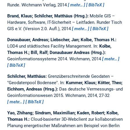
Runde.
Wichmann Verlag, 2014
mehr…
BibTeX
Brand, Klaus; Schilcher, Matthäus (Hrsg.):
Mobile GIS –
Hardware, Software, IT-Sicherheit – Leitfaden.
Runder Tisch
GIS e.V. (Version 2.0. Aufl.), 2014
mehr…
BibTeX
Donaubauer, Andreas; Liebscher, Jan; Kolbe, Thomas H.:
LOD4 und städtisches Facility Management.
In:
Kolbe,
Thomas H.; Bill, Ralf; Donaubauer Andreas (Hrsg.):
Geoinformationssysteme 2014. Wichmann, 2014
mehr…
BibTeX
Schilcher, Matthäus:
Grenzüberschreitende Geodaten –
"Geodatenpool Bodensee".
In:
Kummer, Klaus; Kötter, Theo;
Eichhorn, Andreas (Hrsg.):
Das deutsche Vermessungs- und
Geoinformationswesen 2015. Wichmann, 2014, 27-32
mehr…
BibTeX
Yao, Zhihang; Sindram, Maximilian; Kaden, Robert; Kolbe,
Thomas H.:
Cloud-basierter 3D-Webclient zur kollaborativen
Planung energetischer Maßnahmen am Beispiel von Berlin