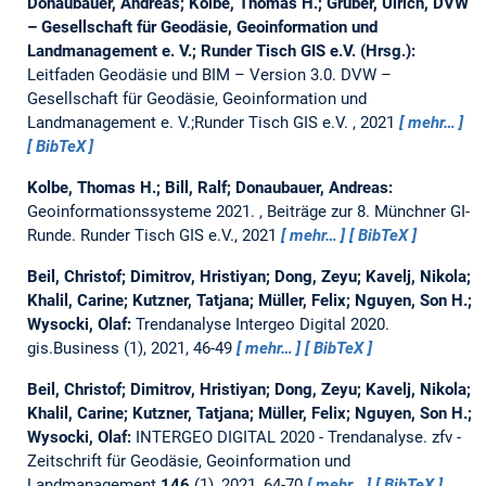
Donaubauer, Andreas; Kolbe, Thomas H.; Gruber, Ulrich, DVW
– Gesellschaft für Geodäsie, Geoinformation und
Landmanagement e. V.; Runder Tisch GIS e.V. (Hrsg.):
Leitfaden Geodäsie und BIM – Version 3.0.
DVW –
Gesellschaft für Geodäsie, Geoinformation und
Landmanagement e. V.;Runder Tisch GIS e.V. , 2021
mehr…
BibTeX
Kolbe, Thomas H.; Bill, Ralf; Donaubauer, Andreas:
Geoinformationssysteme 2021.
, Beiträge zur 8. Münchner GI-
Runde. Runder Tisch GIS e.V., 2021
mehr…
BibTeX
Beil, Christof; Dimitrov, Hristiyan; Dong, Zeyu; Kavelj, Nikola;
Khalil, Carine; Kutzner, Tatjana; Müller, Felix; Nguyen, Son H.;
Wysocki, Olaf:
Trendanalyse Intergeo Digital 2020.
gis.Business (1), 2021, 46-49
mehr…
BibTeX
Beil, Christof; Dimitrov, Hristiyan; Dong, Zeyu; Kavelj, Nikola;
Khalil, Carine; Kutzner, Tatjana; Müller, Felix; Nguyen, Son H.;
Wysocki, Olaf:
INTERGEO DIGITAL 2020 - Trendanalyse.
zfv -
Zeitschrift für Geodäsie, Geoinformation und
Landmanagement
146
(1), 2021, 64-70
mehr…
BibTeX