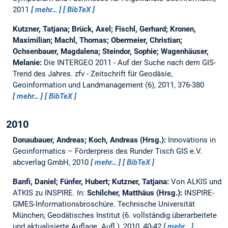
2011
mehr…
BibTeX
Kutzner, Tatjana; Brück, Axel; Fischl, Gerhard; Kronen,
Maximilian; Machl, Thomas; Obermeier, Christian;
Ochsenbauer, Magdalena; Steindor, Sophie; Wagenhäuser,
Melanie:
Die INTERGEO 2011 - Auf der Suche nach dem GIS-
Trend des Jahres.
zfv - Zeitschrift für Geodäsie,
Geoinformation und Landmanagement (6), 2011, 376-380
mehr…
BibTeX
2010
Donaubauer, Andreas; Koch, Andreas (Hrsg.):
Innovations in
Geoinformatics – Förderpreis des Runder Tisch GIS e.V.
abcverlag GmbH, 2010
mehr…
BibTeX
Banfi, Daniel; Fünfer, Hubert; Kutzner, Tatjana:
Von ALKIS und
ATKIS zu INSPIRE.
In:
Schilcher, Matthäus (Hrsg.):
INSPIRE-
GMES-Informationsbroschüre. Technische Universität
München, Geodätisches Institut (6. vollständig überarbeitete
und aktualisierte Auflage. Aufl.), 2010, 40-42
mehr…