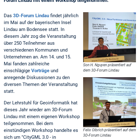
Forum Lindau mit einem Workshop teilgenommen.
Das
3D-Forum Lindau
findet jährlich
im Mai auf der bayerischen Insel
Lindau am Bodensee statt. In
diesem Jahr zog die Veranstaltung
über 250 Teilnehmer aus
verschiedenen Kommunen und
Unternehmen an. Am 14. und 15.
Mai fanden zahlreiche
Son H. Nguyen präsentiert auf
einschlägige
Vorträge
und
dem 3D-Forum Lindau
anregende Diskussionen zu den
diversen Themen der Veranstaltung
statt.
Der Lehrstuhl für Geoinformatik hat
dieses Jahr wieder am 3D-Forum
Lindau mit einem eigenen Workshop
teilgenommen. Bei dem
einstündigen Workshop handelte es
Felix Olbrich präsentiert auf dem
3D-Forum Lindau
sich um "CityGML 3.0 - in