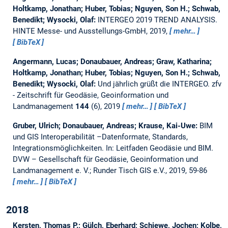
Holtkamp, Jonathan; Huber, Tobias; Nguyen, Son H.; Schwab,
Benedikt; Wysocki, Olaf:
INTERGEO 2019 TREND ANALYSIS.
HINTE Messe- und Ausstellungs-GmbH, 2019,
mehr…
BibTeX
Angermann, Lucas; Donaubauer, Andreas; Graw, Katharina;
Holtkamp, Jonathan; Huber, Tobias; Nguyen, Son H.; Schwab,
Benedikt; Wysocki, Olaf:
Und jährlich grüßt die INTERGEO.
zfv
- Zeitschrift für Geodäsie, Geoinformation und
Landmanagement
144
(6), 2019
mehr…
BibTeX
Gruber, Ulrich; Donaubauer, Andreas; Krause, Kai-Uwe:
BIM
und GIS Interoperabilität –Datenformate, Standards,
Integrationsmöglichkeiten.
In: Leitfaden Geodäsie und BIM.
DVW – Gesellschaft für Geodäsie, Geoinformation und
Landmanagement e. V.; Runder Tisch GIS e.V., 2019, 59-86
mehr…
BibTeX
2018
Kersten, Thomas P.; Gülch, Eberhard; Schiewe, Jochen; Kolbe,