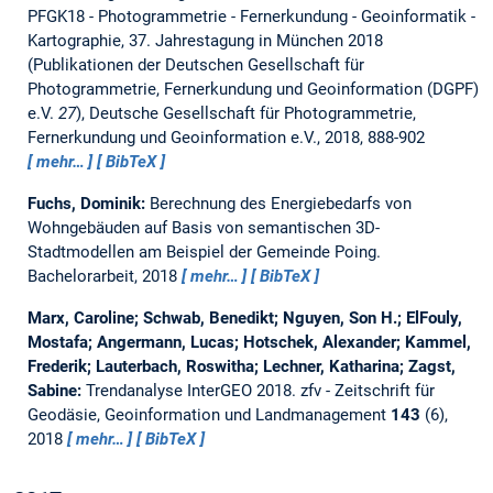
PFGK18 - Photogrammetrie - Fernerkundung - Geoinformatik -
Kartographie, 37. Jahrestagung in München 2018
(Publikationen der Deutschen Gesellschaft für
Photogrammetrie, Fernerkundung und Geoinformation (DGPF)
e.V.
27
), Deutsche Gesellschaft für Photogrammetrie,
Fernerkundung und Geoinformation e.V., 2018, 888-902
mehr…
BibTeX
Fuchs, Dominik:
Berechnung des Energiebedarfs von
Wohngebäuden auf Basis von semantischen 3D-
Stadtmodellen am Beispiel der Gemeinde Poing.
Bachelorarbeit,
2018
mehr…
BibTeX
Marx, Caroline; Schwab, Benedikt; Nguyen, Son H.; ElFouly,
Mostafa; Angermann, Lucas; Hotschek, Alexander; Kammel,
Frederik; Lauterbach, Roswitha; Lechner, Katharina; Zagst,
Sabine:
Trendanalyse InterGEO 2018.
zfv - Zeitschrift für
Geodäsie, Geoinformation und Landmanagement
143
(6),
2018
mehr…
BibTeX