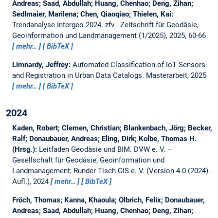
Andreas; Saad, Abdullah; Huang, Chenhao; Deng, Zihan;
Sedlmaier, Marilena; Chen, Qiaoqiao; Thielen, Kai:
Trendanalyse Intergeo 2024.
zfv - Zeitschrift für Geodäsie,
Geoinformation und Landmanagement (1/2025), 2025, 60-66
mehr…
BibTeX
Limnardy, Jeffrey:
Automated Classification of IoT Sensors
and Registration in Urban Data Catalogs.
Masterarbeit,
2025
mehr…
BibTeX
2024
Kaden, Robert; Clemen, Christian; Blankenbach, Jörg; Becker,
Ralf; Donaubauer, Andreas; Eling, Dirk; Kolbe, Thomas H.
(Hrsg.):
Leitfaden Geodäsie und BIM.
DVW e. V. –
Gesellschaft für Geodäsie, Geoinformation und
Landmanagement; Runder Tisch GIS e. V. (Version 4.0 (2024).
Aufl.), 2024
mehr…
BibTeX
Fröch, Thomas; Kanna, Khaoula; Olbrich, Felix; Donaubauer,
Andreas; Saad, Abdullah; Huang, Chenhao; Deng, Zihan;