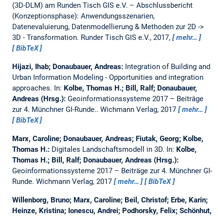
(3D-DLM) am Runden Tisch GIS e.V. – Abschlussbericht
(Konzeptionsphase): Anwendungsszenarien,
Datenevaluierung, Datenmodellierung & Methoden zur 2D ->
3D - Transformation.
Runder Tisch GIS e.V., 2017,
mehr…
BibTeX
Hijazi, Ihab; Donaubauer, Andreas:
Integration of Building and
Urban Information Modeling - Opportunities and integration
approaches.
In:
Kolbe, Thomas H.; Bill, Ralf; Donaubauer,
Andreas (Hrsg.):
Geoinformationssysteme 2017 – Beiträge
zur 4. Münchner GI-Runde.. Wichmann Verlag, 2017
mehr…
BibTeX
Marx, Caroline; Donaubauer, Andreas; Fiutak, Georg; Kolbe,
Thomas H.:
Digitales Landschaftsmodell in 3D.
In:
Kolbe,
Thomas H.; Bill, Ralf; Donaubauer, Andreas (Hrsg.):
Geoinformationssysteme 2017 – Beiträge zur 4. Münchner GI-
Runde. Wichmann Verlag, 2017
mehr…
BibTeX
Willenborg, Bruno; Marx, Caroline; Beil, Christof; Erbe, Karin;
Heinze, Kristina; Ionescu, Andrei; Podhorsky, Felix; Schönhut,