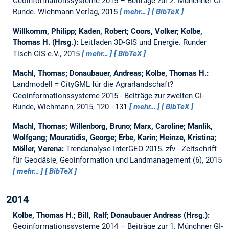
Geoinformationssysteme 2015 – Beiträge zur 2. Münchner GI-
Runde.
Wichmann Verlag, 2015
mehr…
BibTeX
Willkomm, Philipp; Kaden, Robert; Coors, Volker; Kolbe,
Thomas H. (Hrsg.):
Leitfaden 3D-GIS und Energie.
Runder
Tisch GIS e.V., 2015
mehr…
BibTeX
Machl, Thomas; Donaubauer, Andreas; Kolbe, Thomas H.:
Landmodell = CityGML für die Agrarlandschaft?
Geoinformationssysteme 2015 - Beiträge zur zweiten GI-
Runde, Wichmann, 2015, 120 - 131
mehr…
BibTeX
Machl, Thomas; Willenborg, Bruno; Marx, Caroline; Manlik,
Wolfgang; Mouratidis, George; Erbe, Karin; Heinze, Kristina;
Möller, Verena:
Trendanalyse InterGEO 2015.
zfv - Zeitschrift
für Geodäsie, Geoinformation und Landmanagement (6), 2015
mehr…
BibTeX
2014
Kolbe, Thomas H.; Bill, Ralf; Donaubauer Andreas (Hrsg.):
Geoinformationssysteme 2014 – Beiträge zur 1. Münchner GI-