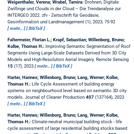
Weigenthaler, Verena; Wrabel, Tamira:
Drohnen, Digitale
Zwillinge und Clouds in der Cloud – Die Trendanalyse zur
INTERGEO 2022.
zfv - Zeitschrift für Geodäsie,
Geoinformation und Landmanagement (1), 2023, 75-92
mehr…
BibTeX
Faltermeier, Florian L.; Krapf, Sebastian; Willenborg, Bruno;
Kolbe, Thomas H.:
Improving Semantic Segmentation of Roof
Segments Using Large-Scale Datasets Derived from 3D City
Models and High-Resolution Aerial Imagery.
Remote Sensing
15
(17), 2023
mehr…
BibTeX
Harter, Hannes; Willenborg, Bruno; Lang, Werner; Kolbe,
Thomas H.:
Life Cycle Assessment of building energy
systems on neighbourhood level based on semantic 3D city
models.
Journal of Cleaner Production
407
(137164), 2023
mehr…
BibTeX
Harter, Hannes; Willenborg, Bruno; Lang, Werner; Kolbe,
Thomas H.:
Climate-neutral municipal building stock - life
cycle assessment of large residential building stocks based