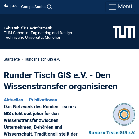
Menü
de
en
Google Suche
Lehrstuhl für Geoinformatik
TUM School of Engineering and Design
Technische Universität München
Startseite
Runder Tisch GIS e.V.
Runder Tisch GIS e.V. - Den
Wissenstransfer organisieren
Aktuelles
Publikationen
Das Netzwerk des Runden Tisches
GIS steht seit jeher für den
Wissenstransfer zwischen
Unternehmen, Behörden und
Wissenschaft. Traditionell stellt der