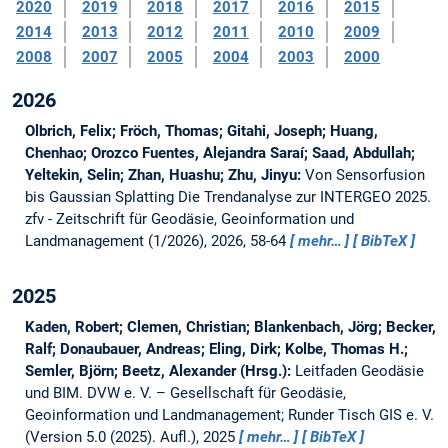
2020
2019
2018
2017
2016
2015
2014
2013
2012
2011
2010
2009
2008
2007
2005
2004
2003
2000
2026
Olbrich, Felix; Fröch, Thomas; Gitahi, Joseph; Huang,
Chenhao; Orozco Fuentes, Alejandra Saraí; Saad, Abdullah;
Yeltekin, Selin; Zhan, Huashu; Zhu, Jinyu:
Von Sensorfusion
bis Gaussian Splatting Die Trendanalyse zur INTERGEO 2025.
zfv - Zeitschrift für Geodäsie, Geoinformation und
Landmanagement (1/2026), 2026, 58-64
mehr…
BibTeX
2025
Kaden, Robert; Clemen, Christian; Blankenbach, Jörg; Becker,
Ralf; Donaubauer, Andreas; Eling, Dirk; Kolbe, Thomas H.;
Semler, Björn; Beetz, Alexander (Hrsg.):
Leitfaden Geodäsie
und BIM.
DVW e. V. – Gesellschaft für Geodäsie,
Geoinformation und Landmanagement; Runder Tisch GIS e. V.
(Version 5.0 (2025). Aufl.), 2025
mehr…
BibTeX