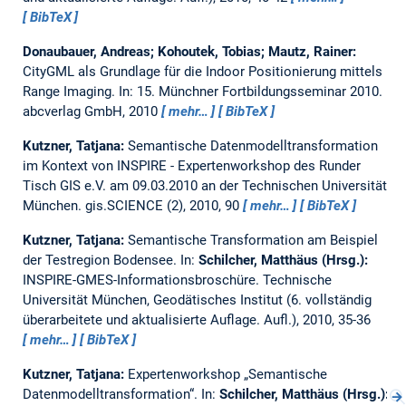
BibTeX
Donaubauer, Andreas; Kohoutek, Tobias; Mautz, Rainer:
CityGML als Grundlage für die Indoor Positionierung mittels
Range Imaging.
In: 15. Münchner Fortbildungsseminar 2010.
abcverlag GmbH, 2010
mehr…
BibTeX
Kutzner, Tatjana:
Semantische Datenmodelltransformation
im Kontext von INSPIRE - Expertenworkshop des Runder
Tisch GIS e.V. am 09.03.2010 an der Technischen Universität
München.
gis.SCIENCE (2), 2010, 90
mehr…
BibTeX
Kutzner, Tatjana:
Semantische Transformation am Beispiel
der Testregion Bodensee.
In:
Schilcher, Matthäus (Hrsg.):
INSPIRE-GMES-Informationsbroschüre. Technische
Universität München, Geodätisches Institut (6. vollständig
überarbeitete und aktualisierte Auflage. Aufl.), 2010, 35-36
mehr…
BibTeX
Kutzner, Tatjana:
Expertenworkshop „Semantische
Datenmodelltransformation“.
In:
Schilcher, Matthäus (Hrsg.):