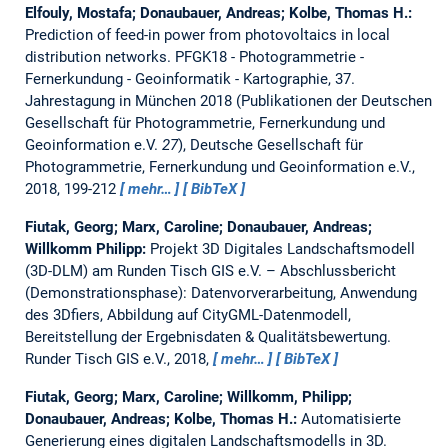
Elfouly, Mostafa; Donaubauer, Andreas; Kolbe, Thomas H.:
Prediction of feed-in power from photovoltaics in local
distribution networks.
PFGK18 - Photogrammetrie -
Fernerkundung - Geoinformatik - Kartographie, 37.
Jahrestagung in München 2018 (Publikationen der Deutschen
Gesellschaft für Photogrammetrie, Fernerkundung und
Geoinformation e.V.
27
), Deutsche Gesellschaft für
Photogrammetrie, Fernerkundung und Geoinformation e.V.,
2018, 199-212
mehr…
BibTeX
Fiutak, Georg; Marx, Caroline; Donaubauer, Andreas;
Willkomm Philipp:
Projekt 3D Digitales Landschaftsmodell
(3D-DLM) am Runden Tisch GIS e.V. – Abschlussbericht
(Demonstrationsphase): Datenvorverarbeitung, Anwendung
des 3Dfiers, Abbildung auf CityGML-Datenmodell,
Bereitstellung der Ergebnisdaten & Qualitätsbewertung.
Runder Tisch GIS e.V., 2018,
mehr…
BibTeX
Fiutak, Georg; Marx, Caroline; Willkomm, Philipp;
Donaubauer, Andreas; Kolbe, Thomas H.:
Automatisierte
Generierung eines digitalen Landschaftsmodells in 3D.