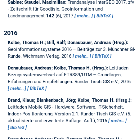
Sabine; Steudel, Maximilian:
Trendanalyse InterGEO 2017.
zfv
- Zeitschrift für Geodäsie, Geoinformation und
Landmanagement
142
(6), 2017
mehr…
BibTeX
2016
Kolbe, Thomas H.; Bill, Ralf; Donaubauer, Andreas (Hrsg.):
Geoinformationssysteme 2016 – Beiträge zur 3. Münchner GI-
Runde.
Wichmann Verlag, 2016
mehr…
BibTeX
Donaubauer, Andreas; Kolbe, Thomas H. (Hrsg.):
Leitfaden
Bezugssystemwechsel auf ETRS89/UTM – Grundlagen,
Erfahrungen und Empfehlungen.
Runder Tisch GIS e.V., 2016
mehr…
BibTeX
Brand, Klaus; Blankenbach, Jörg; Kolbe, Thomas H. (Hrsg.):
Leitfaden Mobile GIS - Hardware, Software, IT-Sicherheit,
Indoor-Positionierung, Version 2.1.
Runder Tisch GIS e.V. (5.
aktualisierte und erweiterte Auflage. Aufl.), 2016
mehr…
BibTeX