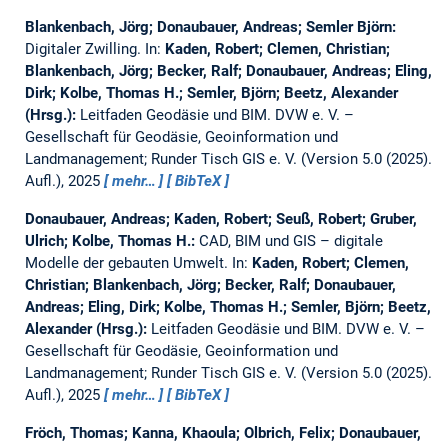
Blankenbach, Jörg; Donaubauer, Andreas; Semler Björn:
Digitaler Zwilling.
In:
Kaden, Robert; Clemen, Christian;
Blankenbach, Jörg; Becker, Ralf; Donaubauer, Andreas; Eling,
Dirk; Kolbe, Thomas H.; Semler, Björn; Beetz, Alexander
(Hrsg.):
Leitfaden Geodäsie und BIM. DVW e. V. –
Gesellschaft für Geodäsie, Geoinformation und
Landmanagement; Runder Tisch GIS e. V. (Version 5.0 (2025).
Aufl.), 2025
mehr…
BibTeX
Donaubauer, Andreas; Kaden, Robert; Seuß, Robert; Gruber,
Ulrich; Kolbe, Thomas H.:
CAD, BIM und GIS – digitale
Modelle der gebauten Umwelt.
In:
Kaden, Robert; Clemen,
Christian; Blankenbach, Jörg; Becker, Ralf; Donaubauer,
Andreas; Eling, Dirk; Kolbe, Thomas H.; Semler, Björn; Beetz,
Alexander (Hrsg.):
Leitfaden Geodäsie und BIM. DVW e. V. –
Gesellschaft für Geodäsie, Geoinformation und
Landmanagement; Runder Tisch GIS e. V. (Version 5.0 (2025).
Aufl.), 2025
mehr…
BibTeX
Fröch, Thomas; Kanna, Khaoula; Olbrich, Felix; Donaubauer,