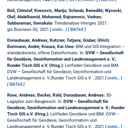
Beil, Christof; Knezevic, Marija; Schwab, Benedikt; Wysocki,
Olaf; Abdelhamid, Mohamed; Bajramovic, Vedran;
Subbaraman, Somakala:
Trendanalyse Intergeo 2021.
gis.Business (6), 2021
mehr…
BibTeX
Donaubauer, Andreas, Kutzner, Tatjana; Gruber, Ulrich;
Borrmann, André; Krause, Kai-Uwe:
BIM und GIS-Integration –
standardisierte, offene Datenformate.
In:
DVW – Gesellschaft
für Geodäsie, Geoinformation und Landmanagement e. V.;
Runder Tisch GIS e.V. (Hrsg.):
Leitfaden Geodäsie und BIM.
DVW – Gesellschaft für Geodäsie, Geoinformation und
Landmanagement e. V.;Runder Tisch GIS e.V. , 2021
mehr…
BibTeX
Rose, Andreas; Becker, Rald; Donaubauer, Andreas:
3D-
Lageplan zum Baugesuch.
In:
DVW – Gesellschaft für
Geodäsie, Geoinformation und Landmanagement e. V.; Runder
Tisch GIS e.V. (Hrsg.):
Leitfaden Geodäsie und BIM. DVW –
Gesellschaft für Geodäsie, Geoinformation und
Landmanagement e. V.;Runder Tisch GIS e.V. , 2021
mehr…