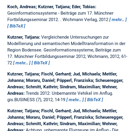
Koch, Andreas; Kutzner, Tatjana; Eder, Tobias:
Geoinformationssysteme - Beiträge zum 17. Münchner
Fortbildungsseminar 2012.
. Wichmann Verlag, 2012
mehr…
BibTeX
Kutzner, Tatjana:
Vergleichende Untersuchungen zur
Modellierung und semantischen Modelltransformation in der
Region Bodensee.
Geoinformationssysteme, Beiträge zum
17. Münchner Fortbildungsseminar 2012, Wichmann, 2012, 61-
72
mehr…
BibTeX
Kutzner, Tatjana; Fischl, Gerhard; Jud, Michaela; Mettler,
Johanna; Moraru, Daniel; Pöpperl, Franziska; Scheueregger,
Andreas; Schmitt, Kathrin; Sindram, Maximilian; Wehner,
Andreas:
Trends 2012: Unbemannte Vehikel im Anflug.
gis.BUSINESS (7), 2012, 14-19
mehr…
BibTeX
Kutzner, Tatjana; Fischl, Gerhard; Jud, Michaela; Mettler,
Johanna; Moraru, Daniel; Pöpperl, Franziska; Scheueregger,
Andreas; Schmitt, Kathrin; Sindram, Maximilian; Wehner,
Andreas:
Achtung, unbemannte Flugzeuge im Anflug - Die