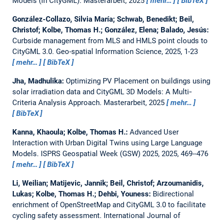
Models (in CityGML).
Masterarbeit,
2025
mehr…
BibTeX
González-Collazo, Silvia María; Schwab, Benedikt; Beil,
Christof; Kolbe, Thomas H.; González, Elena; Balado, Jesús:
Curbside management from MLS and HMLS point clouds to
CityGML 3.0.
Geo-spatial Information Science, 2025, 1-23
mehr…
BibTeX
Jha, Madhulika:
Optimizing PV Placement on buildings using
solar irradiation data and CityGML 3D Models: A Multi‐
Criteria Analysis Approach.
Masterarbeit,
2025
mehr…
BibTeX
Kanna, Khaoula; Kolbe, Thomas H.:
Advanced User
Interaction with Urban Digital Twins using Large Language
Models.
ISPRS Geospatial Week (GSW) 2025, 2025, 469--476
mehr…
BibTeX
Li, Weilian; Matijevic, Jannik; Beil, Christof; Arzoumanidis,
Lukas; Kolbe, Thomas H.; Dehbi, Youness:
Bidirectional
enrichment of OpenStreetMap and CityGML 3.0 to facilitate
cycling safety assessment.
International Journal of