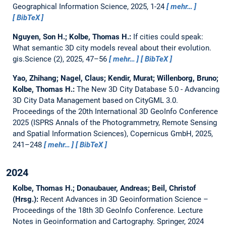
Geographical Information Science, 2025, 1-24
mehr…
BibTeX
Nguyen, Son H.; Kolbe, Thomas H.:
If cities could speak:
What semantic 3D city models reveal about their evolution.
gis.Science (2), 2025, 47–56
mehr…
BibTeX
Yao, Zhihang; Nagel, Claus; Kendir, Murat; Willenborg, Bruno;
Kolbe, Thomas H.:
The New 3D City Database 5.0 - Advancing
3D City Data Management based on CityGML 3.0.
Proceedings of the 20th International 3D GeoInfo Conference
2025 (ISPRS Annals of the Photogrammetry, Remote Sensing
and Spatial Information Sciences), Copernicus GmbH, 2025,
241–248
mehr…
BibTeX
2024
Kolbe, Thomas H.; Donaubauer, Andreas; Beil, Christof
(Hrsg.):
Recent Advances in 3D Geoinformation Science –
Proceedings of the 18th 3D GeoInfo Conference.
Lecture
Notes in Geoinformation and Cartography. Springer, 2024