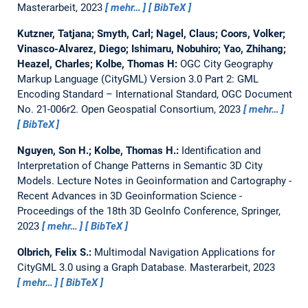
Masterarbeit,
2023
mehr…
BibTeX
Kutzner, Tatjana; Smyth, Carl; Nagel, Claus; Coors, Volker;
Vinasco-Alvarez, Diego; Ishimaru, Nobuhiro; Yao, Zhihang;
Heazel, Charles; Kolbe, Thomas H:
OGC City Geography
Markup Language (CityGML) Version 3.0 Part 2: GML
Encoding Standard – International Standard, OGC Document
No. 21-006r2.
Open Geospatial Consortium, 2023
mehr…
BibTeX
Nguyen, Son H.; Kolbe, Thomas H.:
Identification and
Interpretation of Change Patterns in Semantic 3D City
Models.
Lecture Notes in Geoinformation and Cartography -
Recent Advances in 3D Geoinformation Science -
Proceedings of the 18th 3D GeoInfo Conference, Springer,
2023
mehr…
BibTeX
Olbrich, Felix S.:
Multimodal Navigation Applications for
CityGML 3.0 using a Graph Database.
Masterarbeit,
2023
mehr…
BibTeX