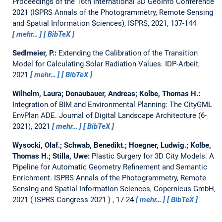
Proceedings of the 16th International 3D GeoInfo Conference
2021 (ISPRS Annals of the Photogrammetry, Remote Sensing
and Spatial Information Sciences), ISPRS, 2021, 137-144
mehr…
BibTeX
Sedlmeier, P.:
Extending the Calibration of the Transition
Model for Calculating Solar Radiation Values.
IDP-Arbeit,
2021
mehr…
BibTeX
Wilhelm, Laura; Donaubauer, Andreas; Kolbe, Thomas H.:
Integration of BIM and Environmental Planning: The CityGML
EnvPlan ADE.
Journal of Digital Landscape Architecture (6-
2021), 2021
mehr…
BibTeX
Wysocki, Olaf.; Schwab, Benedikt.; Hoegner, Ludwig.; Kolbe,
Thomas H.; Stilla, Uwe:
Plastic Surgery for 3D City Models: A
Pipeline for Automatic Geometry Refinement and Semantic
Enrichment.
ISPRS Annals of the Photogrammetry, Remote
Sensing and Spatial Information Sciences, Copernicus GmbH,
2021
ISPRS Congress 2021
, 17-24
mehr…
BibTeX