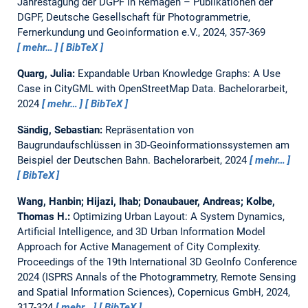
Jahrestagung der DGPF in Remagen – Publikationen der
DGPF, Deutsche Gesellschaft für Photogrammetrie,
Fernerkundung und Geoinformation e.V., 2024, 357-369
mehr…
BibTeX
Quarg, Julia:
Expandable Urban Knowledge Graphs: A Use
Case in CityGML with OpenStreetMap Data.
Bachelorarbeit,
2024
mehr…
BibTeX
Sändig, Sebastian:
Repräsentation von
Baugrundaufschlüssen in 3D-Geoinformationssystemen am
Beispiel der Deutschen Bahn.
Bachelorarbeit,
2024
mehr…
BibTeX
Wang, Hanbin; Hijazi, Ihab; Donaubauer, Andreas; Kolbe,
Thomas H.:
Optimizing Urban Layout: A System Dynamics,
Artificial Intelligence, and 3D Urban Information Model
Approach for Active Management of City Complexity.
Proceedings of the 19th International 3D GeoInfo Conference
2024 (ISPRS Annals of the Photogrammetry, Remote Sensing
and Spatial Information Sciences), Copernicus GmbH, 2024,
317-324
mehr…
BibTeX