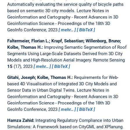
Automatically evaluating the service quality of bicycle paths
based on semantic 3D city models.
Lecture Notes in
Geoinformation and Cartography - Recent Advances in 3D
Geoinformation Science - Proceedings of the 18th 3D
GeoInfo Conference, 2023
mehr…
BibTeX
Faltermeier, Florian L.; Krapf, Sebastian; Willenborg, Bruno;
Kolbe, Thomas H.:
Improving Semantic Segmentation of Roof
Segments Using Large-Scale Datasets Derived from 3D City
Models and High-Resolution Aerial Imagery.
Remote Sensing
15
(17), 2023
mehr…
BibTeX
Gitahi, Joseph; Kolbe, Thomas H.:
Requirements for Web-
based 4D Visualisation of Integrated 3D City Models and
Sensor Data in Urban Digital Twins.
Lecture Notes in
Geoinformation and Cartography - Recent Advances in 3D
Geoinformation Science - Proceedings of the 18th 3D
GeoInfo Conference, 2023
mehr…
BibTeX
Hamza Zahid:
Integrating Regulatory Compliance into Urban
Simulations: A Framework based on CityGML and XPlanung.