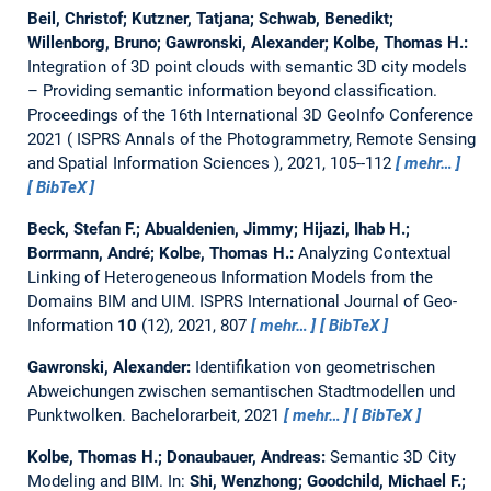
Beil, Christof; Kutzner, Tatjana; Schwab, Benedikt;
Willenborg, Bruno; Gawronski, Alexander; Kolbe, Thomas H.:
Integration of 3D point clouds with semantic 3D city models
– Providing semantic information beyond classification.
Proceedings of the 16th International 3D GeoInfo Conference
2021 ( ISPRS Annals of the Photogrammetry, Remote Sensing
and Spatial Information Sciences ), 2021, 105--112
mehr…
BibTeX
Beck, Stefan F.; Abualdenien, Jimmy; Hijazi, Ihab H.;
Borrmann, André; Kolbe, Thomas H.:
Analyzing Contextual
Linking of Heterogeneous Information Models from the
Domains BIM and UIM.
ISPRS International Journal of Geo-
Information
10
(12), 2021, 807
mehr…
BibTeX
Gawronski, Alexander:
Identifikation von geometrischen
Abweichungen zwischen semantischen Stadtmodellen und
Punktwolken.
Bachelorarbeit,
2021
mehr…
BibTeX
Kolbe, Thomas H.; Donaubauer, Andreas:
Semantic 3D City
Modeling and BIM.
In:
Shi, Wenzhong; Goodchild, Michael F.;