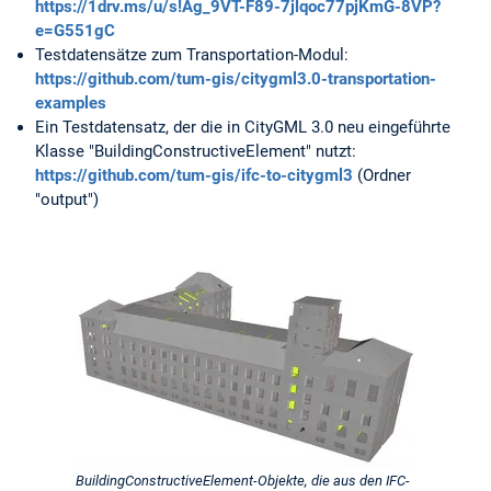
https://1drv.ms/u/s!Ag_9VT-F89-7jlqoc77pjKmG-8VP?
e=G551gC
Testdatensätze zum Transportation-Modul:
https://github.com/tum-gis/citygml3.0-transportation-
examples
Ein Testdatensatz, der die in CityGML 3.0 neu eingeführte
Klasse "BuildingConstructiveElement" nutzt:
https://github.com/tum-gis/ifc-to-citygml3
(Ordner
"output")
BuildingConstructiveElement-Objekte, die aus den IFC-