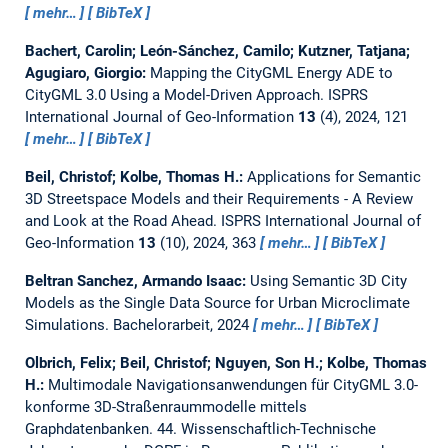
mehr…
BibTeX
Bachert, Carolin; León-Sánchez, Camilo; Kutzner, Tatjana;
Agugiaro, Giorgio:
Mapping the CityGML Energy ADE to
CityGML 3.0 Using a Model-Driven Approach.
ISPRS
International Journal of Geo-Information
13
(4), 2024, 121
mehr…
BibTeX
Beil, Christof; Kolbe, Thomas H.:
Applications for Semantic
3D Streetspace Models and their Requirements - A Review
and Look at the Road Ahead.
ISPRS International Journal of
Geo-Information
13
(10), 2024, 363
mehr…
BibTeX
Beltran Sanchez, Armando Isaac:
Using Semantic 3D City
Models as the Single Data Source for Urban Microclimate
Simulations.
Bachelorarbeit,
2024
mehr…
BibTeX
Olbrich, Felix; Beil, Christof; Nguyen, Son H.; Kolbe, Thomas
H.:
Multimodale Navigationsanwendungen für CityGML 3.0-
konforme 3D-Straßenraummodelle mittels
Graphdatenbanken.
44. Wissenschaftlich-Technische