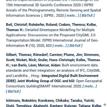
15th International 3D GeoInfo Conference 2020 ( ISPRS
Annals of the Photogrammetry, Remote Sensing and Spatial
Information Sciences ), ISPRS , 2020
mehr…
BibTeX
Beil, Christof; Ruhdorfer, Roland; Coduro, Theresa; Kolbe,
Thomas H.:
Detailed Streetspace Modelling for Multiple
Applications: Discussions on the Proposed CityGML 3.0
Transportation Model.
ISPRS International Journal of Geo-
Information
9
(10), 2020, 603
mehr…
BibTeX
Gilbert, Thomas; Rönsdorf, Carsten; Plume, Jim; Simmons,
Scott; Nisbet, Nick; Gruler, Hans-Christoph; Kolbe, Thomas
H.; van Berlo, Léon; Mercer, Aidan:
Built environment data
standards and their integration: an analysis of IFC, CityGML
and LandInfra.
, Hrsg.:
Integrated Digital Built Environment
(IDBE) Joint Working Group of OGC and bSI:
Open Geospatial
Consortium; buildingSMART International, 2020,
mehr…
BibTeX
Ishimaru, Nobuhiro; Kurokawa, Chikako; Tanaka, Yuichi;
Oishi, Tomohisa; Akahoshi, Kentaro; Kutzner, Tatjana; Kolbe,