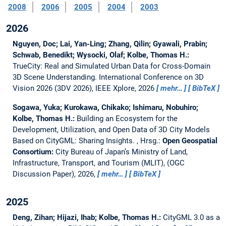
2008
2006
2005
2004
2003
2026
Nguyen, Doc; Lai, Yan-Ling; Zhang, Qilin; Gyawali, Prabin;
Schwab, Benedikt; Wysocki, Olaf; Kolbe, Thomas H.:
TrueCity: Real and Simulated Urban Data for Cross-Domain
3D Scene Understanding.
International Conference on 3D
Vision 2026 (3DV 2026), IEEE Xplore, 2026
mehr…
BibTeX
Sogawa, Yuka; Kurokawa, Chikako; Ishimaru, Nobuhiro;
Kolbe, Thomas H.:
Building an Ecosystem for the
Development, Utilization, and Open Data of 3D City Models
Based on CityGML: Sharing Insights.
, Hrsg.:
Open Geospatial
Consortium:
City Bureau of Japan’s Ministry of Land,
Infrastructure, Transport, and Tourism (MLIT), (OGC
Discussion Paper), 2026,
mehr…
BibTeX
2025
Deng, Zihan; Hijazi, Ihab; Kolbe, Thomas H.:
CityGML 3.0 as a