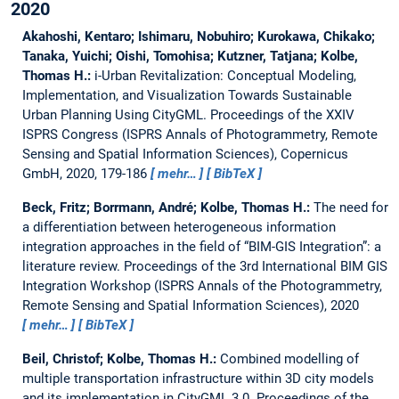
2020
Akahoshi, Kentaro; Ishimaru, Nobuhiro; Kurokawa, Chikako;
Tanaka, Yuichi; Oishi, Tomohisa; Kutzner, Tatjana; Kolbe,
Thomas H.:
i-Urban Revitalization: Conceptual Modeling,
Implementation, and Visualization Towards Sustainable
Urban Planning Using CityGML.
Proceedings of the XXIV
ISPRS Congress (ISPRS Annals of Photogrammetry, Remote
Sensing and Spatial Information Sciences), Copernicus
GmbH, 2020, 179-186
mehr…
BibTeX
Beck, Fritz; Borrmann, André; Kolbe, Thomas H.:
The need for
a differentiation between heterogeneous information
integration approaches in the field of “BIM-GIS Integration”: a
literature review.
Proceedings of the 3rd International BIM GIS
Integration Workshop (ISPRS Annals of the Photogrammetry,
Remote Sensing and Spatial Information Sciences), 2020
mehr…
BibTeX
Beil, Christof; Kolbe, Thomas H.:
Combined modelling of
multiple transportation infrastructure within 3D city models
and its implementation in CityGML 3.0.
Proceedings of the