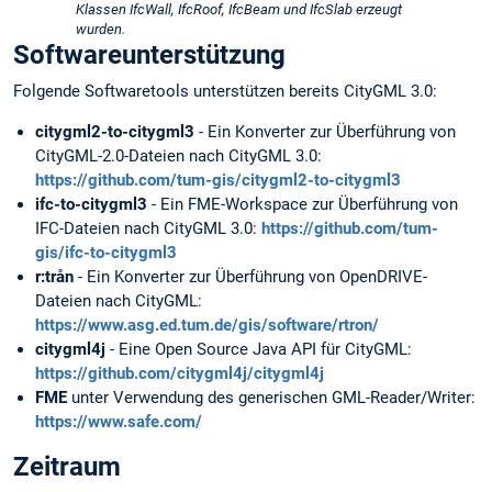
Klassen IfcWall, IfcRoof, IfcBeam und IfcSlab erzeugt
wurden.
Softwareunterstützung
Folgende Softwaretools unterstützen bereits CityGML 3.0:
citygml2-to-citygml3
- Ein Konverter zur Überführung von
CityGML-2.0-Dateien nach CityGML 3.0:
https://github.com/tum-gis/citygml2-to-citygml3
ifc-to-citygml3
- Ein FME-Workspace zur Überführung von
IFC-Dateien nach CityGML 3.0:
https://github.com/tum-
gis/ifc-to-citygml3
r:trån
- Ein Konverter zur Überführung von OpenDRIVE-
Dateien nach CityGML:
https://www.asg.ed.tum.de/gis/software/rtron/
citygml4j
- Eine Open Source Java API für CityGML:
https://github.com/citygml4j/citygml4j
FME
unter Verwendung des generischen GML-Reader/Writer:
https://www.safe.com/
Zeitraum