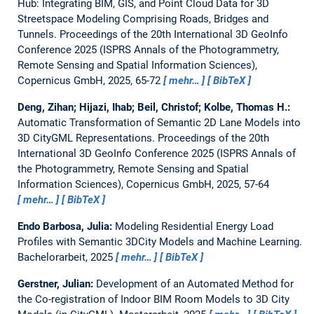
Hub: Integrating BIM, GIS, and Point Cloud Data for 3D
Streetspace Modeling Comprising Roads, Bridges and
Tunnels.
Proceedings of the 20th International 3D GeoInfo
Conference 2025 (ISPRS Annals of the Photogrammetry,
Remote Sensing and Spatial Information Sciences),
Copernicus GmbH, 2025, 65-72
mehr…
BibTeX
Deng, Zihan; Hijazi, Ihab; Beil, Christof; Kolbe, Thomas H.:
Automatic Transformation of Semantic 2D Lane Models into
3D CityGML Representations.
Proceedings of the 20th
International 3D GeoInfo Conference 2025 (ISPRS Annals of
the Photogrammetry, Remote Sensing and Spatial
Information Sciences), Copernicus GmbH, 2025, 57-64
mehr…
BibTeX
Endo Barbosa, Julia:
Modeling Residential Energy Load
Profiles with Semantic 3DCity Models and Machine Learning.
Bachelorarbeit,
2025
mehr…
BibTeX
Gerstner, Julian:
Development of an Automated Method for
the Co-registration of Indoor BIM Room Models to 3D City