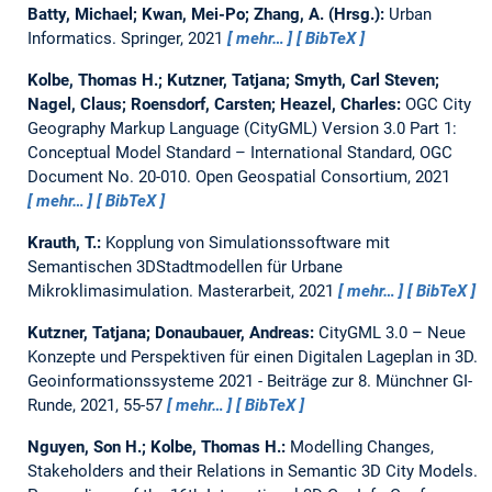
Batty, Michael; Kwan, Mei-Po; Zhang, A. (Hrsg.):
Urban
Informatics. Springer, 2021
mehr…
BibTeX
Kolbe, Thomas H.; Kutzner, Tatjana; Smyth, Carl Steven;
Nagel, Claus; Roensdorf, Carsten; Heazel, Charles:
OGC City
Geography Markup Language (CityGML) Version 3.0 Part 1:
Conceptual Model Standard – International Standard, OGC
Document No. 20-010.
Open Geospatial Consortium, 2021
mehr…
BibTeX
Krauth, T.:
Kopplung von Simulationssoftware mit
Semantischen 3DStadtmodellen für Urbane
Mikroklimasimulation.
Masterarbeit,
2021
mehr…
BibTeX
Kutzner, Tatjana; Donaubauer, Andreas:
CityGML 3.0 – Neue
Konzepte und Perspektiven für einen Digitalen Lageplan in 3D.
Geoinformationssysteme 2021 - Beiträge zur 8. Münchner GI-
Runde, 2021, 55-57
mehr…
BibTeX
Nguyen, Son H.; Kolbe, Thomas H.:
Modelling Changes,
Stakeholders and their Relations in Semantic 3D City Models.