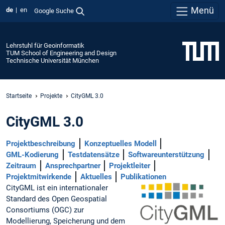
Menü
de
en
Google Suche
Lehrstuhl für Geoinformatik
TUM School of Engineering and Design
Technische Universität München
Startseite
Projekte
CityGML 3.0
CityGML 3.0
Projektbeschreibung
Konzeptuelles Modell
GML-Kodierung
Testdatensätze
Softwareunterstützung
Zeitraum
Ansprechpartner
Projektleiter
Projektmitwirkende
Aktuelles
Publikationen
CityGML ist ein internationaler
Standard des Open Geospatial
Consortiums (OGC) zur
Modellierung, Speicherung und dem