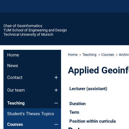
Chair of Geoinformatics
TUM School of Engineering and Design
Technical University of Munich
Home
Home
Teaching
Courses
Archiv
News
Applied Geoinf
Contact
Lecturer (assistant)
Our team
Teaching
Duration
Term
Student's Theses Topics
Position within curricula
Courses