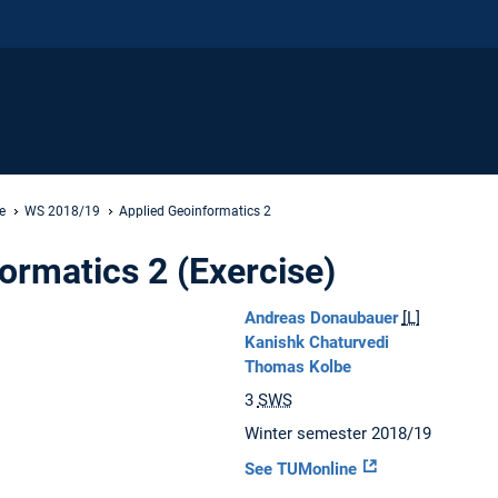
e
WS 2018/19
Applied Geoinformatics 2
ormatics 2 (Exercise)
Andreas Donaubauer
[L]
Kanishk Chaturvedi
Thomas Kolbe
3
SWS
Winter semester 2018/19
See TUMonline