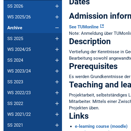
Dates
SS 2026
Admission infor
WS 2025/26
See TUMonline
Archive
Note: Anmeldung über TUMonlin
SS 2025
Description
WS 2024/25
Vertiefung der Kenntnisse in Ge
Bearbeitung sowohl angewandte
SS 2024
Prerequisites
WS 2023/24
Es werden Grundkenntnisse der
SS 2023
Teaching and le
WS 2022/23
Projektarbeit, selbstständiges
Mitarbeiter. Mittels einer Zwis
SS 2022
Projekten üben.
Links
WS 2021/22
SS 2021
e-learning course (moodle)