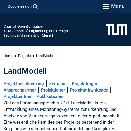
Menu
Google search
Chair of Geoinformatics
TUM School of Engineering and Design
Technical University of Munich
Home
Projects
LandModell
LandModell
Projektbeschreibung
Zeitraum
Projektträger
Ansprechpartner
Projektleiter
Projektmitwirkende
Projektpartner
Publikationen
Ziel des Forschungsprojekts 2D+t LandModell ist die
Entwicklung eines Monitoring-Systems zur Erkennung und
Analyse von Veränderungsprozessen in der Agrarlandschaft.
Eine wesentliche Kernidee des Projekts bestehend in der
Kopplung von semantischen Datenmodell und komplexen