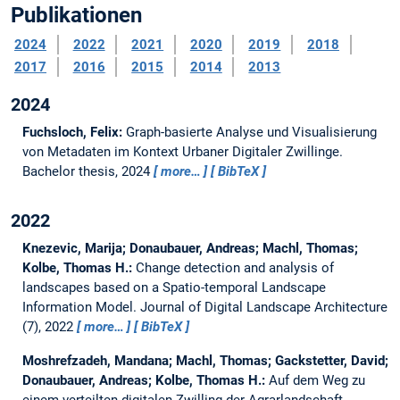
Publikationen
2024
2022
2021
2020
2019
2018
2017
2016
2015
2014
2013
2024
Fuchsloch, Felix:
Graph-basierte Analyse und Visualisierung
von Metadaten im Kontext Urbaner Digitaler Zwillinge.
Bachelor thesis,
2024
more…
BibTeX
2022
Knezevic, Marija; Donaubauer, Andreas; Machl, Thomas;
Kolbe, Thomas H.:
Change detection and analysis of
landscapes based on a Spatio-temporal Landscape
Information Model.
Journal of Digital Landscape Architecture
(7), 2022
more…
BibTeX
Moshrefzadeh, Mandana; Machl, Thomas; Gackstetter, David;
Donaubauer, Andreas; Kolbe, Thomas H.:
Auf dem Weg zu